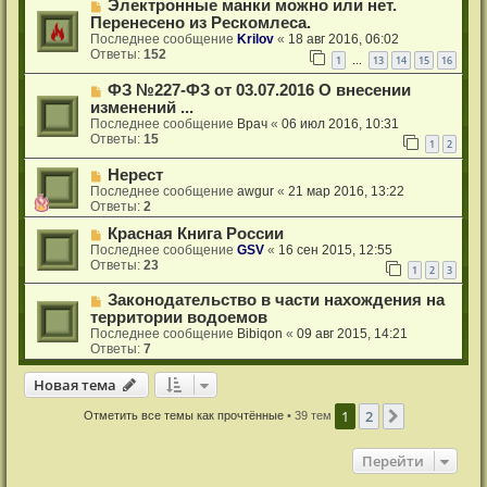
Электронные манки можно или нет.
Перенесено из Рескомлеса.
Последнее сообщение
Krilov
«
18 авг 2016, 06:02
Ответы:
152
1
13
14
15
16
…
ФЗ №227-ФЗ от 03.07.2016 О внесении
изменений ...
Последнее сообщение
Врач
«
06 июл 2016, 10:31
Ответы:
15
1
2
Нерест
Последнее сообщение
awgur
«
21 мар 2016, 13:22
Ответы:
2
Красная Книга России
Последнее сообщение
GSV
«
16 сен 2015, 12:55
Ответы:
23
1
2
3
Законодательство в части нахождения на
территории водоемов
Последнее сообщение
Bibiqon
«
09 авг 2015, 14:21
Ответы:
7
Новая тема
Н
о
в
а
я
т
е
м
а
1
2
След.
Отметить все темы как прочтённые
• 39 тем
Перейти