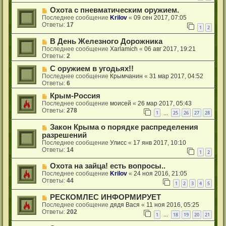
Охота с пневматическим оружием.
Последнее сообщение
Krilov
«
09 сен 2017, 07:05
Ответы:
17
1
2
В День Железного Дорожника
Последнее сообщение
Xarlamich
«
06 авг 2017, 19:21
Ответы:
2
С оружием в угодьях!!
Последнее сообщение
Крымчанин
«
31 мар 2017, 04:52
Ответы:
6
Крым-Россия
Последнее сообщение
моисей
«
26 мар 2017, 05:43
Ответы:
278
1
25
26
27
28
…
Закон Крыма о порядке распределения
разрешений
Последнее сообщение
Улисс
«
17 янв 2017, 10:10
Ответы:
14
1
2
Охота на зайца! есть вопросы..
Последнее сообщение
Krilov
«
24 ноя 2016, 21:05
Ответы:
44
1
2
3
4
5
РЕСКОМЛЕС ИНФОРМИРУЕТ
Последнее сообщение
дядя Вася
«
11 ноя 2016, 05:25
Ответы:
202
1
18
19
20
21
…