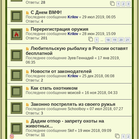
Ответы:
28
1
2
3
С Днем ВМФ!
Последнее сообщение
Krilov
«
29 июл 2019, 06:05
Ответы:
4
Перерегистрация оружия
Последнее сообщение
Krilov
«
28 июн 2019, 15:09
Ответы:
201
1
18
19
20
21
…
Любительскую рыбалку в России оставят
бесплатной
Последнее сообщение
Зуев Геннадий
«
17 янв 2019,
06:35
Новости от законодателей
Последнее сообщение
Krilov
«
25 дек 2018, 06:08
Ответы:
2
Как стать охотником
Последнее сообщение
моисей
«
16 ноя 2018, 04:33
Законно пострелять из своего ружья
Последнее сообщение
Schoolboy
«
07 июл 2018, 07:27
Ответы:
3
Дадим отпор - запрету охоты на
животных...
Последнее сообщение
Skif
«
19 июн 2018, 09:09
Ответы:
11
1
2