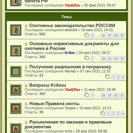
билета РФ
Последнее сообщение
VladiZlav
«
20 фев 2015, 09:47
Темы
Охотничье законодательство РОССИИ
Последнее сообщение
моисей
«
16 июн 2023, 14:31
Ответы:
582
1
56
57
58
59
…
Основные нормативные документы для
охотника в России
Последнее сообщение
Krilov
«
04 июл 2022, 08:27
Ответы:
305
1
28
29
30
31
…
Получение разрешения в погранзону.
Последнее сообщение
Малер
«
07 сен 2023, 11:52
Ответы:
23
1
2
3
Вопросы Krilovu
Последнее сообщение
VladiZlav
«
11 июн 2022, 18:48
Ответы:
303
1
28
29
30
31
…
Новые Правила охоты.
Последнее сообщение
Snape
«
10 июн 2021, 14:23
Ответы:
39
1
2
3
4
Разъяснения по законам и правовым
документам
Последнее сообщение
enot
«
28 апр 2020, 08:46