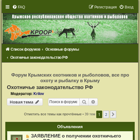
FAQ
Р
е
г
и
с
т
р
а
ц
и
я
Вход
Список форумов
Основные форумы
Охотничье законодательство РФ
Р
е
Форум Крымских охотников и рыболовов, все про
г
охоту и рыбалку в Крыму
и
с
Охотничье законодательство РФ
т
р
Модератор:
Krilov
а
Новая тема
ц
Поиск
Расширенный поиск
Н
о
в
а
я
т
е
м
а
и
я
1
2
След.
Отметить все темы как прочтённые
• 39 тем
Объявления
ЗАЯВЛЕНИЕ о получении охотничьего