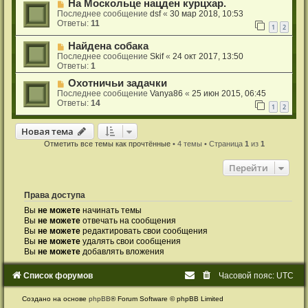
На Москольце нацден курцхар.
Последнее сообщение
dsf
«
30 мар 2018, 10:53
Ответы:
11
1
2
Найдена собака
Последнее сообщение
Skif
«
24 окт 2017, 13:50
Ответы:
1
Охотничьи задачки
Последнее сообщение
Vanya86
«
25 июн 2015, 06:45
Ответы:
14
1
2
Новая тема
Н
о
в
а
я
т
е
м
а
Отметить все темы как прочтённые
• 4 темы • Страница
1
из
1
Перейти
Права доступа
Вы
не можете
начинать темы
Вы
не можете
отвечать на сообщения
Вы
не можете
редактировать свои сообщения
Вы
не можете
удалять свои сообщения
Вы
не можете
добавлять вложения
Список форумов
Часовой пояс:
UTC
Создано на основе
phpBB
® Forum Software © phpBB Limited