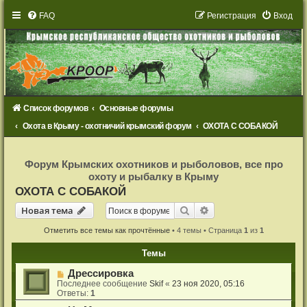
FAQ
Р
е
г
и
с
т
р
а
ц
и
я
Вход
Список форумов
Основные форумы
Охота в Крыму - охотничий крымский форум
ОХОТА С СОБАКОЙ
Р
е
Форум Крымских охотников и рыболовов, все про
г
охоту и рыбалку в Крыму
и
с
ОХОТА С СОБАКОЙ
т
р
Новая тема
Поиск
Расширенный поиск
Н
о
в
а
я
т
е
м
а
а
ц
и
Отметить все темы как прочтённые
• 4 темы • Страница
1
из
1
я
Темы
Дрессировка
Последнее сообщение
Skif
«
23 ноя 2020, 05:16
Ответы:
1