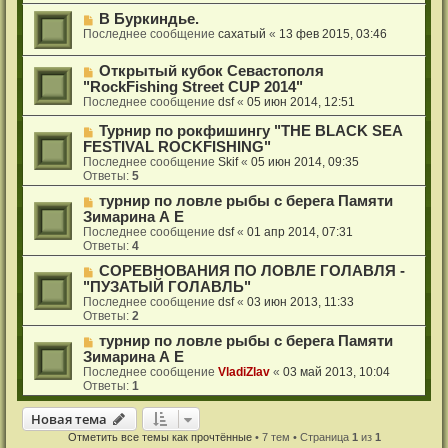
В Буркиндье.
Последнее сообщение
сахатый
«
13 фев 2015, 03:46
Открытый кубок Севастополя
"RockFishing Street CUP 2014"
Последнее сообщение
dsf
«
05 июн 2014, 12:51
Турнир по рокфишингу "THE BLACK SEA
FESTIVAL ROCKFISHING"
Последнее сообщение
Skif
«
05 июн 2014, 09:35
Ответы:
5
турнир по ловле рыбы с берега Памяти
Зимарина А Е
Последнее сообщение
dsf
«
01 апр 2014, 07:31
Ответы:
4
СОРЕВНОВАНИЯ ПО ЛОВЛЕ ГОЛАВЛЯ -
"ПУЗАТЫЙ ГОЛАВЛЬ"
Последнее сообщение
dsf
«
03 июн 2013, 11:33
Ответы:
2
турнир по ловле рыбы с берега Памяти
Зимарина А Е
Последнее сообщение
VladiZlav
«
03 май 2013, 10:04
Ответы:
1
Новая тема
Н
о
в
а
я
т
е
м
а
Отметить все темы как прочтённые
• 7 тем • Страница
1
из
1