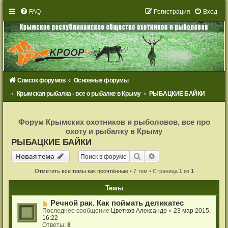
FAQ
Р
е
г
и
с
т
р
а
ц
и
я
Вход
Список форумов
Основные форумы
Крымская рыбалка - все о рыбалке в Крыму
РЫБАЦКИЕ БАЙКИ
Р
е
Форум Крымских охотников и рыболовов, все про
г
охоту и рыбалку в Крыму
и
с
РЫБАЦКИЕ БАЙКИ
т
р
Новая тема
Поиск
Расширенный поиск
Н
о
в
а
я
т
е
м
а
а
ц
и
Отметить все темы как прочтённые
• 7 тем • Страница
1
из
1
я
Темы
Речной рак. Как поймать деликатес
Последнее сообщение
Цветков Александр
«
23 мар 2015,
16:22
Ответы:
8