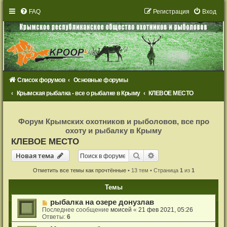
FAQ
Р
е
г
и
с
т
р
а
ц
и
я
Вход
Список форумов
Основные форумы
Крымская рыбалка - все о рыбалке в Крыму
КЛЕВОЕ МЕСТО
Р
е
Форум Крымских охотников и рыболовов, все про
г
охоту и рыбалку в Крыму
и
с
КЛЕВОЕ МЕСТО
т
р
Новая тема
Поиск
Расширенный поиск
Н
о
в
а
я
т
е
м
а
а
ц
и
Отметить все темы как прочтённые
• 13 тем • Страница
1
из
1
я
Темы
рыбалка на озере донузлав
Последнее сообщение
моисей
«
21 фев 2021, 05:26
Ответы:
6