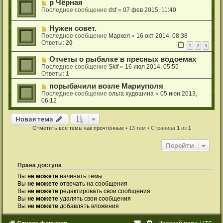
р Чёрная
Последнее сообщение
dsf
«
07 фев 2015, 11:40
Нужен совет.
Последнее сообщение
Маркел
«
16 окт 2014, 08:38
Ответы:
20
1
2
3
Отчеты о рыбалке в пресных водоемах
Последнее сообщение
Skif
«
16 июл 2014, 05:55
Ответы:
1
порыбачили возле Мариуполя
Последнее сообщение
ольга худошина
«
05 июн 2013,
06:12
Новая тема
Н
о
в
а
я
т
е
м
а
Отметить все темы как прочтённые
• 13 тем • Страница
1
из
1
Перейти
Права доступа
Вы
не можете
начинать темы
Вы
не можете
отвечать на сообщения
Вы
не можете
редактировать свои сообщения
Вы
не можете
удалять свои сообщения
Вы
не можете
добавлять вложения