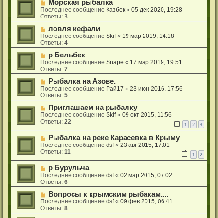
Морская рыбалка
Последнее сообщение
Казбек
«
05 дек 2020, 19:28
Ответы:
3
ловля кефали
Последнее сообщение
Skif
«
19 мар 2019, 14:18
Ответы:
4
р Бельбек
Последнее сообщение
Snape
«
17 мар 2019, 19:51
Ответы:
7
Рыбалка на Азове.
Последнее сообщение
Рай17
«
23 июн 2016, 17:56
Ответы:
5
Приглашаем на рыбалку
Последнее сообщение
Skif
«
09 окт 2015, 11:56
Ответы:
22
1
2
3
Рыбалка на реке Карасевка в Крыму
Последнее сообщение
dsf
«
23 авг 2015, 17:01
Ответы:
11
1
2
р Бурульча
Последнее сообщение
dsf
«
02 мар 2015, 07:02
Ответы:
6
Вопросы к крымским рыбакам....
Последнее сообщение
dsf
«
09 фев 2015, 06:41
Ответы:
8