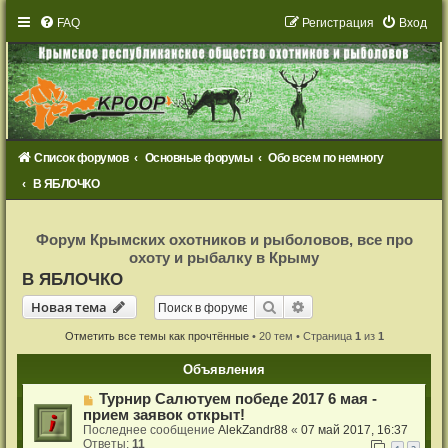
FAQ
Р
е
г
и
с
т
р
а
ц
и
я
Вход
Список форумов
Основные форумы
Обо всем по немногу
В ЯБЛОЧКО
Р
е
Форум Крымских охотников и рыболовов, все про
г
охоту и рыбалку в Крыму
и
с
В ЯБЛОЧКО
т
р
Новая тема
Поиск
Расширенный поиск
Н
о
в
а
я
т
е
м
а
а
ц
и
Отметить все темы как прочтённые
• 20 тем • Страница
1
из
1
я
Объявления
Турнир Салютуем победе 2017 6 мая -
прием заявок открыт!
Последнее сообщение
AlekZandr88
«
07 май 2017, 16:37
Ответы:
11