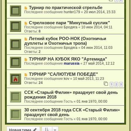
Турнир по практической стрельбе
Последнее сообщение
hunter179
«
20 июл 2014, 15:33
Стрелковое пари "Минутный суслик"
Последнее сообщение
Бродяга
«
10 июн 2014, 04:11
Ответы:
8
Летний кубок РОО-НОК (Охотничьи
дуплеты и Охотничья тропа)
Последнее сообщение
Бродяга
«
04 июн 2014, 11:03
Ответы:
2
ТУРНИР НА КУБОК ЯКО "Артемида"
Последнее сообщение
marussia
«
27 май 2014, 12:12
ТУРНИР "САЛЮТУЕМ ПОБЕДЕ"
Последнее сообщение
kov
«
10 май 2013, 11:23
Ответы:
24
1
2
3
ССК «Старый Филин» празднует свой день
рождения 2018
Последнее сообщение
Гость
«
01 янв 1970, 00:00
30 сентября 2018 года ССК «Старый Филин»
празднует свой день
Последнее сообщение
Гость
«
01 янв 1970, 00:00
Новая тема
Н
о
в
а
я
т
е
м
а