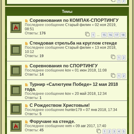
1
2
Темы
Cоревнования по КОМПАК-СПОРТИНГУ
Последнее сообщение
Старый филин
«
02 ноя 2019,
08:51
Ответы:
176
1
15
16
17
18
…
Стендовая стрельба на круглом стенде
Последнее сообщение
Старый филин
«
13 ноя 2018,
10:12
Ответы:
19
1
2
Соревнования по СПОРТИНГУ
Последнее сообщение
kov
«
01 июн 2018, 11:08
Ответы:
14
1
2
Турнир «Салютуем Победе» 12 мая 2018
года.
Последнее сообщение
kov
«
20 май 2018, 12:34
Ответы:
1
С Рождеством Христовым!
Последнее сообщение
hunter179
«
07 янв 2018, 17:34
Ответы:
5
Форучане на стенде.
Последнее сообщение
vvm
«
09 авг 2017, 17:40
Ответы:
45
1
2
3
4
5