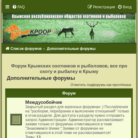
FAQ
Р
е
г
и
с
т
р
а
ц
и
я
Вход
Список форумов
Дополнительные форумы
Р
е
Форум Крымских охотников и рыболовов, все про
г
охоту и рыбалку в Крыму
и
с
Дополнительные форумы
т
р
Отметить подфорумы как прочтённые
а
ц
Форум
и
я
Междусобойчик
Закрытый раздел для коренных форумчан :) Послабления
на "разборки, перебранки и выяснение отношений" только
в этом разделе. Для доступа к разделу нужно отправить
запрос Администрации. Администратор рассматривает
заявки только от форумчан отметившихся в теме
"Знакомимся ближе." Заявки от форумчан не
отметившихся в этой теме не рассматриваются!
Темы:
13