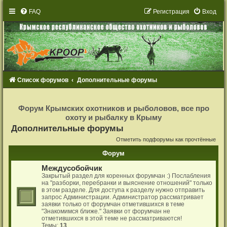
FAQ
Р
е
г
и
с
т
р
а
ц
и
я
Вход
Список форумов
Дополнительные форумы
Р
е
Форум Крымских охотников и рыболовов, все про
г
охоту и рыбалку в Крыму
и
с
Дополнительные форумы
т
р
Отметить подфорумы как прочтённые
а
ц
Форум
и
я
Междусобойчик
Закрытый раздел для коренных форумчан :) Послабления
на "разборки, перебранки и выяснение отношений" только
в этом разделе. Для доступа к разделу нужно отправить
запрос Администрации. Администратор рассматривает
заявки только от форумчан отметившихся в теме
"Знакомимся ближе." Заявки от форумчан не
отметившихся в этой теме не рассматриваются!
Темы:
13