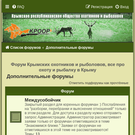
FAQ
Р
е
г
и
с
т
р
а
ц
и
я
Вход
Список форумов
Дополнительные форумы
Р
е
Форум Крымских охотников и рыболовов, все про
г
охоту и рыбалку в Крыму
и
с
Дополнительные форумы
т
р
Отметить подфорумы как прочтённые
а
ц
Форум
и
я
Междусобойчик
Закрытый раздел для коренных форумчан :) Послабления
на "разборки, перебранки и выяснение отношений" только
в этом разделе. Для доступа к разделу нужно отправить
запрос Администрации. Администратор рассматривает
заявки только от форумчан отметившихся в теме
"Знакомимся ближе." Заявки от форумчан не
отметившихся в этой теме не рассматриваются!
Темы:
13