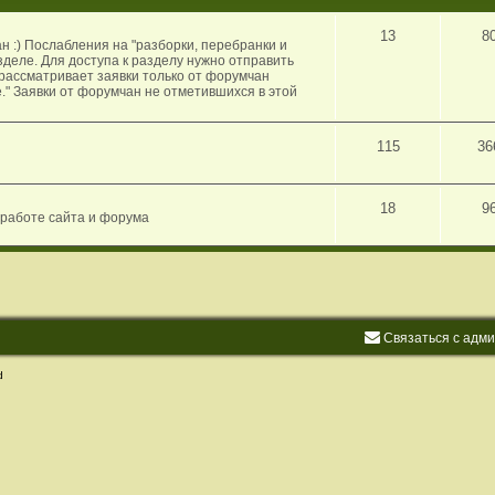
13
8
 :) Послабления на "разборки, перебранки и
деле. Для доступа к разделу нужно отправить
рассматривает заявки только от форумчан
." Заявки от форумчан не отметившихся в этой
115
36
18
9
 работе сайта и форума
С
в
я
з
а
т
ь
с
я
с
а
д
м
d