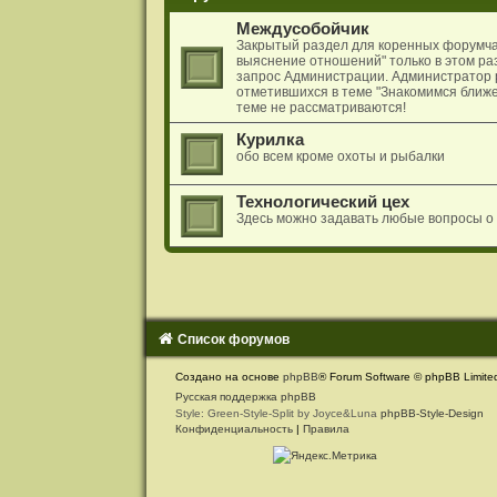
и
я
Междусобойчик
Закрытый раздел для коренных форумчан
выяснение отношений" только в этом раз
запрос Администрации. Администратор 
отметившихся в теме "Знакомимся ближе
теме не рассматриваются!
Курилка
обо всем кроме охоты и рыбалки
Технологический цех
Здесь можно задавать любые вопросы о
Список форумов
С
Создано на основе
phpBB
® Forum Software © phpBB Limite
в
Русская поддержка phpBB
Style: Green-Style-Split by Joyce&Luna
phpBB-Style-Design
я
Конфиденциальность
|
Правила
з
а