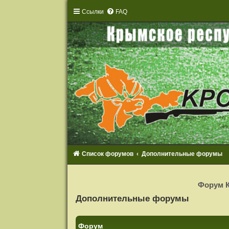
Ссылки
FAQ
Список форумов
Дополнительные форумы
Р
е
Форум К
г
и
Дополнительные форумы
с
т
р
а
Форум
ц