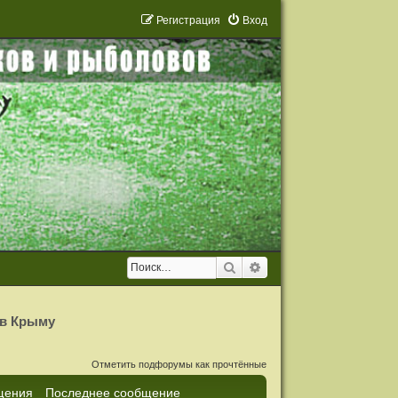
Р
е
г
и
с
т
р
а
ц
и
я
Вход
Поиск
Расширенный поиск
 в Крыму
Отметить подфорумы как прочтённые
щения
Последнее сообщение