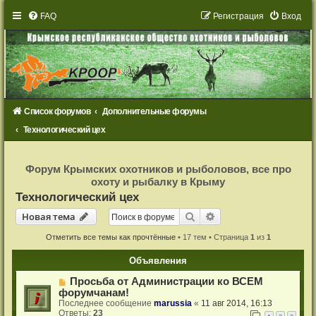
FAQ
Р
е
г
и
с
т
р
а
ц
и
я
Вход
Список форумов
Дополнительные форумы
Технологический цех
Р
е
Форум Крымских охотников и рыболовов, все про
г
охоту и рыбалку в Крыму
и
с
Технологический цех
т
р
Новая тема
Поиск
Расширенный поиск
Н
о
в
а
я
т
е
м
а
а
ц
и
Отметить все темы как прочтённые
• 17 тем • Страница
1
из
1
я
Объявления
Просьба от Администрации ко ВСЕМ
форумчанам!
Последнее сообщение
marussia
«
11 авг 2014, 16:13
Ответы:
23