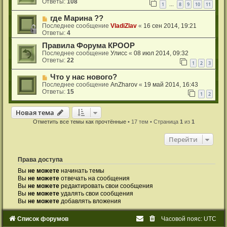
Ответы:
108
1
8
9
10
11
…
где Марина ??
Последнее сообщение
VladiZlav
«
16 сен 2014, 19:21
Ответы:
4
Правила Форума КРООР
Последнее сообщение
Улисс
«
08 июл 2014, 09:32
Ответы:
22
1
2
3
Что у нас нового?
Последнее сообщение
AnZharov
«
19 май 2014, 16:43
Ответы:
15
1
2
Новая тема
Н
о
в
а
я
т
е
м
а
Отметить все темы как прочтённые
• 17 тем • Страница
1
из
1
Перейти
Права доступа
Вы
не можете
начинать темы
Вы
не можете
отвечать на сообщения
Вы
не можете
редактировать свои сообщения
Вы
не можете
удалять свои сообщения
Вы
не можете
добавлять вложения
Список форумов
Часовой пояс:
UTC