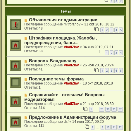
1
2
3
Темы
Объявления от администрации
Последнее сообщение
mitrofanov
«
31 окт 2018, 18:12
Ответы:
48
1
2
3
4
5
Штрафная площадка. Жалобы,
предупреждения, баны...
Последнее сообщение
VladiZlav
«
04 янв 2019, 07:21
Ответы:
38
1
2
3
4
Вопрос к Владиславу.
Последнее сообщение
VladiZlav
«
26 ноя 2018, 20:24
Ответы:
41
1
2
3
4
5
Последние темы форума
Последнее сообщение
VladiZlav
«
18 окт 2018, 20:18
Ответы:
1
Спрашивайте - отвечаем! Вопросы
модераторам!
Последнее сообщение
VladiZlav
«
21 апр 2018, 08:30
Ответы:
314
1
29
30
31
32
…
Предложение к Администрации форума
Последнее сообщение
dsf
«
14 июн 2017, 09:20
Ответы:
111
1
9
10
11
12
…