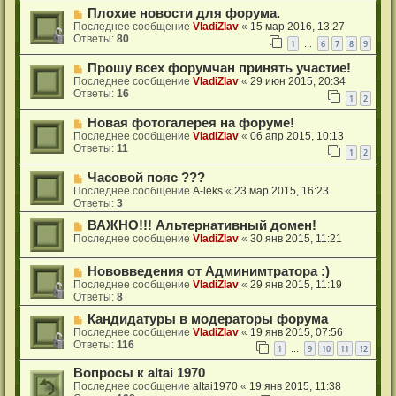
Плохие новости для форума.
Последнее сообщение
VladiZlav
«
15 мар 2016, 13:27
Ответы:
80
1
6
7
8
9
…
Прошу всех форумчан принять участие!
Последнее сообщение
VladiZlav
«
29 июн 2015, 20:34
Ответы:
16
1
2
Новая фотогалерея на форуме!
Последнее сообщение
VladiZlav
«
06 апр 2015, 10:13
Ответы:
11
1
2
Часовой пояс ???
Последнее сообщение
A-leks
«
23 мар 2015, 16:23
Ответы:
3
ВАЖНО!!! Альтернативный домен!
Последнее сообщение
VladiZlav
«
30 янв 2015, 11:21
Нововведения от Админимтратора :)
Последнее сообщение
VladiZlav
«
29 янв 2015, 11:19
Ответы:
8
Кандидатуры в модераторы форума
Последнее сообщение
VladiZlav
«
19 янв 2015, 07:56
Ответы:
116
1
9
10
11
12
…
Вопросы к altai 1970
Последнее сообщение
altai1970
«
19 янв 2015, 11:38