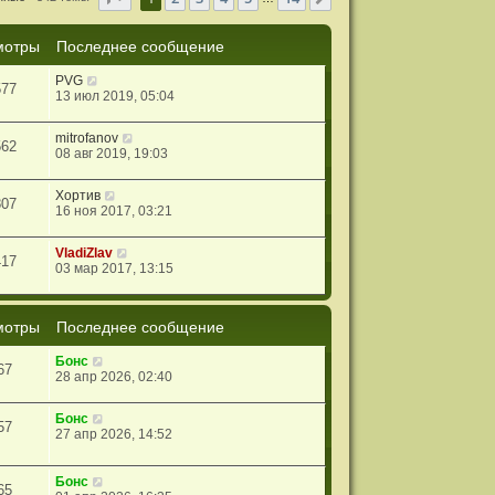
мотры
Последнее сообщение
PVG
577
13 июл 2019, 05:04
mitrofanov
562
08 авг 2019, 19:03
Хортив
807
16 ноя 2017, 03:21
VladiZlav
417
03 мар 2017, 13:15
мотры
Последнее сообщение
Бонс
67
28 апр 2026, 02:40
Бонс
57
27 апр 2026, 14:52
Бонс
65