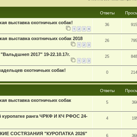
Ответы
Прос
кая выставка охотничьих собак!
36
91
1
2
3
4
кая выставка охотничьих собак 2018
26
79
1
2
3
"Вальдшнеп 2017" 19-22.10.17г.
25
84
1
2
3
дельцев охотничьих собак!
0
21
Ответы
Прос
кая выставка охотничьих собак
5
36
й куропатке ранга ЧРКФ И КЧ РФОС 24-
4
19
ИЕ СОСТЯЗАНИЯ "КУРОПАТКА 2026"
6
36