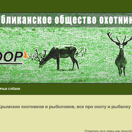
ичьи собаки
рымских охотников и рыболовов, все про охоту и рыбалку
сширенный поиск
Отметить все темы как прочт