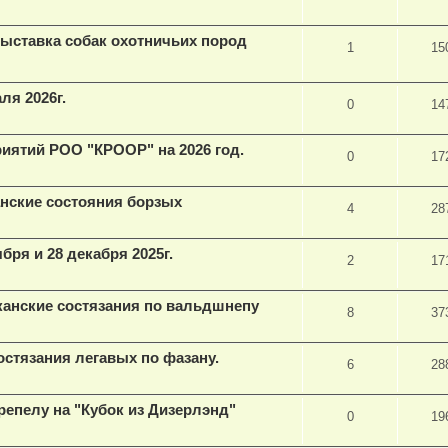
ыставка собак охотничьих пород
1
15
ля 2026г.
0
14
иятий РОО "КРООР" на 2026 год.
0
17
анские состояния борзых
4
28
бря и 28 декабря 2025г.
2
17
канские состязания по вальдшнепу
8
37
состязания легавых по фазану.
6
28
репелу на "Кубок из Дизерлэнд"
0
19