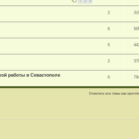
1
2
3
2
31
6
50
5
44
2
37
кой работы в Севастополе
6
79
Отметить все темы как прочт