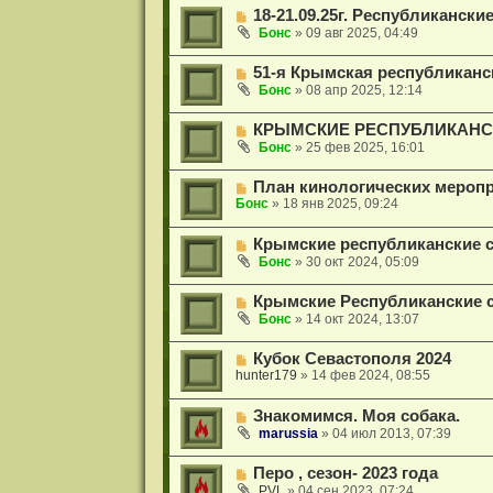
18-21.09.25г. Республикански
Бонс
»
09 авг 2025, 04:49
51-я Крымская республиканс
Бонс
»
08 апр 2025, 12:14
КРЫМСКИЕ РЕСПУБЛИКАНСК
Бонс
»
25 фев 2025, 16:01
План кинологических меропр
Бонс
»
18 янв 2025, 09:24
Крымские республиканские со
Бонс
»
30 окт 2024, 05:09
Крымские Республиканские с
Бонс
»
14 окт 2024, 13:07
Кубок Севастополя 2024
hunter179
»
14 фев 2024, 08:55
Знакомимся. Моя собака.
marussia
»
04 июл 2013, 07:39
Перо , сезон- 2023 года
PVL
»
04 сен 2023, 07:24