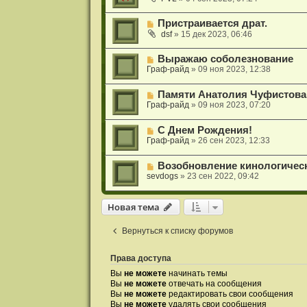
Пристраивается драт.
dsf
»
15 дек 2023, 06:46
Выражаю соболезнование
Граф-райд
»
09 ноя 2023, 12:38
Памяти Анатолия Чуфистова
Граф-райд
»
09 ноя 2023, 07:20
С Днем Рождения!
Граф-райд
»
26 сен 2023, 12:33
Возобновление кинологичес
sevdogs
»
23 сен 2022, 09:42
Новая тема
Н
о
в
а
я
т
е
м
а
Вернуться к списку форумов
Права доступа
Вы
не можете
начинать темы
Вы
не можете
отвечать на сообщения
Вы
не можете
редактировать свои сообщения
Вы
не можете
удалять свои сообщения