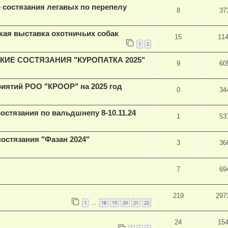
е состязания легавых по перепелу
8
37
кая выставка охотничьих собак
15
11
1
2
ИЕ СОСТЯЗАНИЯ "КУРОПАТКА 2025"
9
60
иятий РОО "КРООР" на 2025 год
0
34
стязания по вальдшнепу 8-10.11.24
1
53
остязания "Фазан 2024"
3
36
7
69
219
297
1
18
19
20
21
22
…
24
15