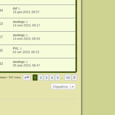
dsf
94
19 дек 2023, 08:57
sevdogs
53
14 ноя 2023, 09:17
sevdogs
27
13 ноя 2023, 09:24
PVL
92
02 окт 2023, 06:15
sevdogs
43
05 апр 2023, 08:47
Страница
1
из
14
1
2
3
4
5
14
След.
ённые
• 342 темы
…
Перейти