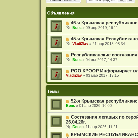
и
я
Объявления
46-я Крымская республиканс
Бонс
»
09 апр 2019, 16:11
45-я Крымская Республиканс
VladiZlav
»
21 апр 2018, 08:34
Республиканские состязания 
Бонс
»
04 окт 2017, 14:37
РОО КРООР Информирует вла
VladiZlav
»
03 мар 2017, 13:15
Темы
52-я Крымская республиканс
Бонс
»
01 апр 2026, 16:00
Состязания легавых по серо
26.04.26г.
Бонс
»
11 апр 2026, 11:21
КРЫМСКИЕ РЕСПУБЛИКАНСК