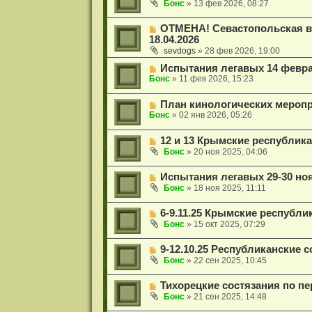
Бонс
»
13 фев 2026, 08:27
ОТМЕНА! Севастопольская в
18.04.2026
sevdogs
»
28 фев 2026, 19:00
Испытания легавых 14 февра
Бонс
»
11 фев 2026, 15:23
План кинологических меропр
Бонс
»
02 янв 2026, 05:26
12 и 13 Крымские республик
Бонс
»
20 ноя 2025, 04:06
Испытания легавых 29-30 ноя
Бонс
»
18 ноя 2025, 11:11
6-9.11.25 Крымские республи
Бонс
»
15 окт 2025, 07:29
9-12.10.25 Республиканские 
Бонс
»
22 сен 2025, 10:45
Тихорецкие состязания по пе
Бонс
»
21 сен 2025, 14:48