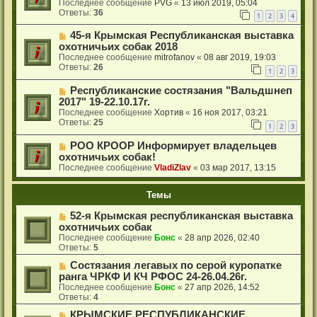
Последнее сообщение
PVG
«
13 июл 2019, 05:04
Ответы:
36
1
2
3
4
45-я Крымская Республиканская выставка
охотничьих собак 2018
Последнее сообщение
mitrofanov
«
08 авг 2019, 19:03
Ответы:
26
1
2
3
Республиканские состязания "Вальдшнеп
2017" 19-22.10.17г.
Последнее сообщение
Хортив
«
16 ноя 2017, 03:21
Ответы:
25
1
2
3
РОО КРООР Информирует владельцев
охотничьих собак!
Последнее сообщение
VladiZlav
«
03 мар 2017, 13:15
Темы
52-я Крымская республиканская выставка
охотничьих собак
Последнее сообщение
Бонс
«
28 апр 2026, 02:40
Ответы:
5
Состязания легавых по серой куропатке
ранга ЧРКФ И КЧ РФОС 24-26.04.26г.
Последнее сообщение
Бонс
«
27 апр 2026, 14:52
Ответы:
4
КРЫМСКИЕ РЕСПУБЛИКАНСКИЕ