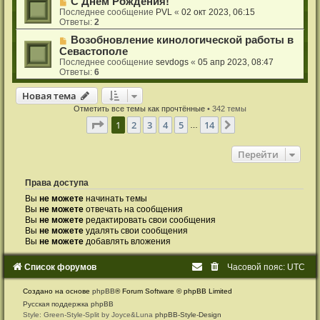
С Днем Рождения!
Последнее сообщение
PVL
«
02 окт 2023, 06:15
Ответы:
2
Возобновление кинологической работы в
Севастополе
Последнее сообщение
sevdogs
«
05 апр 2023, 08:47
Ответы:
6
Новая тема
Н
о
в
а
я
т
е
м
а
Отметить все темы как прочтённые
• 342 темы
Страница
1
из
14
1
2
3
4
5
14
След.
…
Перейти
Права доступа
Вы
не можете
начинать темы
Вы
не можете
отвечать на сообщения
Вы
не можете
редактировать свои сообщения
Вы
не можете
удалять свои сообщения
Вы
не можете
добавлять вложения
Список форумов
Часовой пояс:
UTC
Создано на основе
phpBB
® Forum Software © phpBB Limited
Русская поддержка phpBB
Style: Green-Style-Split by Joyce&Luna
phpBB-Style-Design