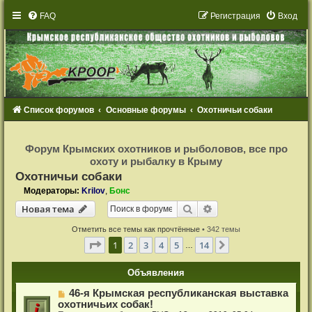
FAQ
Р
е
г
и
с
т
р
а
ц
и
я
Вход
Список форумов
Основные форумы
Охотничьи собаки
Р
е
Форум Крымских охотников и рыболовов, все про
г
охоту и рыбалку в Крыму
и
с
Охотничьи собаки
т
р
Модераторы:
Krilov
,
Бонс
а
Новая тема
ц
Поиск
Расширенный поиск
Н
о
в
а
я
т
е
м
а
и
я
Отметить все темы как прочтённые
• 342 темы
Страница
1
из
14
1
2
3
4
5
14
След.
…
Объявления
46-я Крымская республиканская выставка
охотничьих собак!