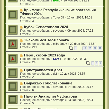
Последнее сообщение
Бонс
«
10 ноя 2024, 13:32
Ответы:
1
Крымские Республиканские состязания
"Фазан 2024"
Последнее сообщение
Yurec68
«
16 окт 2024, 16:01
Ответы:
3
Кубок Севастополя 2024
Последнее сообщение
sevdogs
«
09 апр 2024, 07:52
Ответы:
7
Знакомимся. Моя собака.
Последнее сообщение
mitrofanov
«
29 фев 2024, 18:54
Ответы:
219
1
19
20
21
22
…
Перо , сезон- 2023 года
Последнее сообщение
GSV
«
19 дек 2023, 09:39
Ответы:
24
1
2
3
Пристраивается драт.
Последнее сообщение
dsf
«
19 дек 2023, 08:57
Ответы:
2
Выражаю соболезнование
Последнее сообщение
sevdogs
«
14 ноя 2023, 09:17
Ответы:
6
Памяти Анатолия Чуфистова
Последнее сообщение
sevdogs
«
13 ноя 2023, 09:24
Ответы:
5