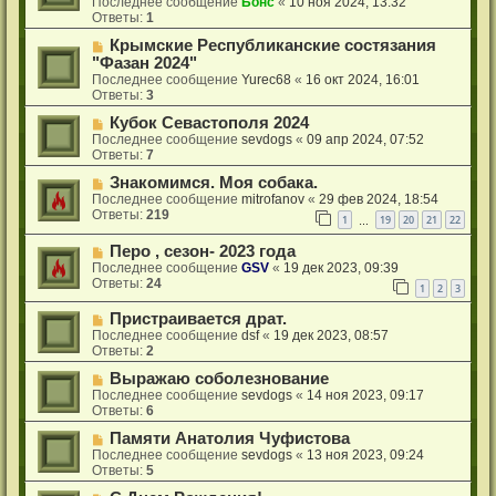
Последнее сообщение
Бонс
«
10 ноя 2024, 13:32
Ответы:
1
Крымские Республиканские состязания
"Фазан 2024"
Последнее сообщение
Yurec68
«
16 окт 2024, 16:01
Ответы:
3
Кубок Севастополя 2024
Последнее сообщение
sevdogs
«
09 апр 2024, 07:52
Ответы:
7
Знакомимся. Моя собака.
Последнее сообщение
mitrofanov
«
29 фев 2024, 18:54
Ответы:
219
1
19
20
21
22
…
Перо , сезон- 2023 года
Последнее сообщение
GSV
«
19 дек 2023, 09:39
Ответы:
24
1
2
3
Пристраивается драт.
Последнее сообщение
dsf
«
19 дек 2023, 08:57
Ответы:
2
Выражаю соболезнование
Последнее сообщение
sevdogs
«
14 ноя 2023, 09:17
Ответы:
6
Памяти Анатолия Чуфистова
Последнее сообщение
sevdogs
«
13 ноя 2023, 09:24
Ответы:
5