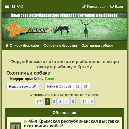
FAQ
Р
е
г
и
с
т
р
а
ц
и
я
Вход
Список форумов
Основные форумы
Охотничьи собаки
Р
е
Форум Крымских охотников и рыболовов, все про
г
охоту и рыбалку в Крыму
и
с
Охотничьи собаки
т
р
Модераторы:
Krilov
,
Бонс
а
Новая тема
ц
Поиск
Расширенный поиск
Н
о
в
а
я
т
е
м
а
и
я
Отметить все темы как прочтённые
• 342 темы
Страница
1
из
14
1
2
3
4
5
14
След.
…
Объявления
46-я Крымская республиканская выставка
охотничьих собак!