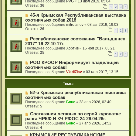
Последнее сообщение
PVG
«
13 июл 2019, 05:04
Ответы:
36
1
2
3
4
45-я Крымская Республиканская выставка
охотничьих собак 2018
Последнее сообщение
mitrofanov
«
08 авг 2019, 19:03
Ответы:
26
1
2
3
Республиканские состязания "Вальдшнеп
2017" 19-22.10.17г.
Последнее сообщение
Хортив
«
16 ноя 2017, 03:21
Ответы:
25
1
2
3
РОО КРООР Информирует владельцев
охотничьих собак!
Последнее сообщение
VladiZlav
«
03 мар 2017, 13:15
Темы
52-я Крымская республиканская выставка
охотничьих собак
Последнее сообщение
Бонс
«
28 апр 2026, 02:40
Ответы:
5
Состязания легавых по серой куропатке
ранга ЧРКФ И КЧ РФОС 24-26.04.26г.
Последнее сообщение
Бонс
«
27 апр 2026, 14:52
Ответы:
4
КРЫМСКИЕ РЕСПУБЛИКАНСКИЕ