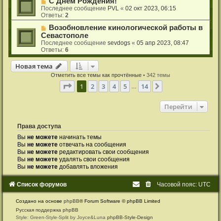
С Днем Рождения!
Последнее сообщение
PVL
«
02 окт 2023, 06:15
Ответы:
2
Возобновление кинологической работы в
Севастополе
Последнее сообщение
sevdogs
«
05 апр 2023, 08:47
Ответы:
6
Новая тема
Н
о
в
а
я
т
е
м
а
Отметить все темы как прочтённые
• 342 темы
Страница
1
из
14
1
2
3
4
5
14
След.
…
Перейти
Права доступа
Вы
не можете
начинать темы
Вы
не можете
отвечать на сообщения
Вы
не можете
редактировать свои сообщения
Вы
не можете
удалять свои сообщения
Вы
не можете
добавлять вложения
Список форумов
Часовой пояс:
UTC
Создано на основе
phpBB
® Forum Software © phpBB Limited
Русская поддержка phpBB
Style: Green-Style-Split by Joyce&Luna
phpBB-Style-Design