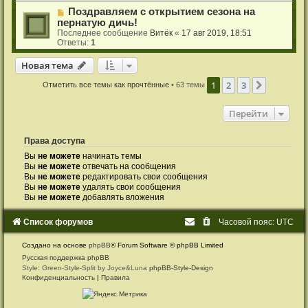
Поздравляем с открытием сезона на
пернатую дичь!
Последнее сообщение
Витёк
«
17 авг 2019, 18:51
Ответы:
1
Новая тема
Н
о
в
а
я
т
е
м
а
1
2
3
След.
Отметить все темы как прочтённые
• 63 темы
Перейти
Права доступа
Вы
не можете
начинать темы
Вы
не можете
отвечать на сообщения
Вы
не можете
редактировать свои сообщения
Вы
не можете
удалять свои сообщения
Вы
не можете
добавлять вложения
Список форумов
Часовой пояс:
UTC
Создано на основе
phpBB
® Forum Software © phpBB Limited
Русская поддержка phpBB
Style: Green-Style-Split by Joyce&Luna
phpBB-Style-Design
Конфиденциальность
|
Правила