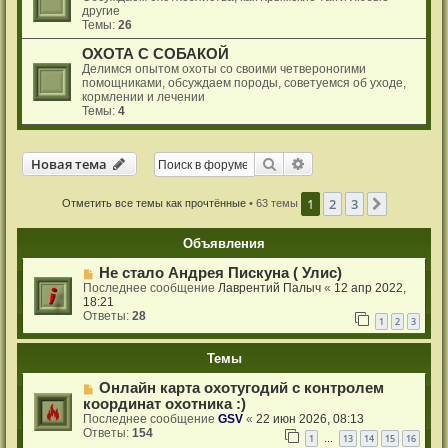
другие
Темы:
26
ОХОТА С СОБАКОЙ
Делимся опытом охоты со своими четвероногими
помощниками, обсуждаем породы, советуемся об уходе,
кормлении и лечении
Темы:
4
Новая тема
Поиск
Расширенный поиск
Н
о
в
а
я
т
е
м
а
1
2
3
След.
Отметить все темы как прочтённые
• 63 темы
Объявления
Не стало Андрея Пискуна ( Улис)
Последнее сообщение
Лаврентий Палыч
«
12 апр 2022,
18:21
Ответы:
28
1
2
3
Темы
Онлайн карта охотугодий с контролем
координат охотника :)
Последнее сообщение
GSV
«
22 июн 2026, 08:13
Ответы:
154
1
13
14
15
16
…