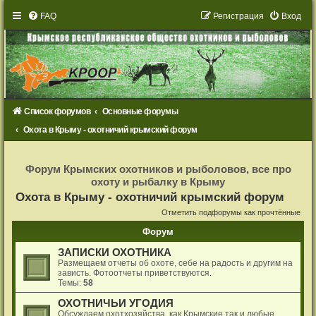
FAQ
Р
е
г
и
с
т
р
а
ц
и
я
Вход
Список форумов
Основные форумы
Охота в Крыму - охотничий крымский форум
Р
е
Форум Крымских охотников и рыболовов, все про
г
охоту и рыбалку в Крыму
и
с
Охота в Крыму - охотничий крымский форум
т
р
Отметить подфорумы как прочтённые
а
ц
Форум
и
я
ЗАПИСКИ ОХОТНИКА
Размещаем отчеты об охоте, себе на радость и другим на
зависть. Фотоотчеты приветствуются.
Темы:
58
ОХОТНИЧЬИ УГОДИЯ
Обсуждаем охотхозяйства, как Крымские так и любые