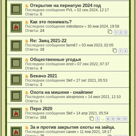
Открытие на пернатую 2024 год
Последнее сообщение
PVL
«
02 сен 2024, 12:17
Ответы:
5
Как это понимать?
Последнее сообщение
mitrofanov
«
30 янв 2024, 19:58
Ответы:
24
1
2
3
Re: Заяц 2021-22
Последнее сообщение
farm67
«
03 янв 2023, 02:05
Ответы:
10
1
2
Общественные угодья
Последнее сообщение
enot
«
07 сен 2022, 07:37
Ответы:
4
Бекачо 2021
Последнее сообщение
Skif
«
27 окт 2021, 05:53
Ответы:
3
Охота на мишени - снайпинг
Последнее сообщение
alexproora
«
14 июл 2021, 12:10
Ответы:
1
Перо 2020
Последнее сообщение
Skif
«
14 апр 2021, 05:54
Ответы:
102
1
8
9
10
11
…
За и против закрытия охоты на зайца.
Последнее сообщение
санек
«
11 янв 2021, 18:17