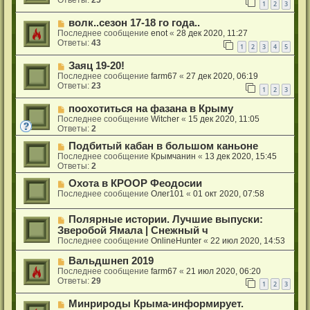
Ответы:
25
1
2
3
волк..сезон 17-18 го года..
Последнее сообщение
enot
«
28 дек 2020, 11:27
Ответы:
43
1
2
3
4
5
Заяц 19-20!
Последнее сообщение
farm67
«
27 дек 2020, 06:19
Ответы:
23
1
2
3
поохотиться на фазана в Крыму
Последнее сообщение
Witcher
«
15 дек 2020, 11:05
Ответы:
2
Подбитый кабан в большом каньоне
Последнее сообщение
Крымчанин
«
13 дек 2020, 15:45
Ответы:
2
Охота в КРООР Феодосии
Последнее сообщение
Олег101
«
01 окт 2020, 07:58
Полярные истории. Лучшие выпуски:
Зверобой Ямала | Снежный ч
Последнее сообщение
OnlineHunter
«
22 июл 2020, 14:53
Вальдшнеп 2019
Последнее сообщение
farm67
«
21 июл 2020, 06:20
Ответы:
29
1
2
3
Минрироды Крыма-информирует.