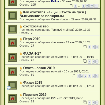
Последнее сообщение
Krilov
«
30 июн 2020, 07:04
Ответы:
105
1
8
9
10
11
…
Как охотятся ненцы | Охота на гуся |
Выживание за полярным
Последнее сообщение
OnlineHunter
«
29 июн 2020, 09:38
охотхозяйство
Последнее сообщение
TommyG
«
15 май 2020, 13:33
Ответы:
2
Перо 2019.
Последнее сообщение
cherkaso
«
13 янв 2020, 14:23
Ответы:
27
1
2
3
ФАЗАН-17
Последнее сообщение
Aртем1986
«
18 ноя 2019, 10:16
Ответы:
26
1
2
3
Охота - сезон 2019
Последнее сообщение
моисей
«
10 ноя 2019, 02:01
Ответы:
50
1
2
3
4
5
6
Фазан 2019
Последнее сообщение
Aртем1986
«
06 ноя 2019, 12:23
Перепел 2019.
Последнее сообщение
PVL
«
01 окт 2019, 04:51
Ответы:
28
1
2
3