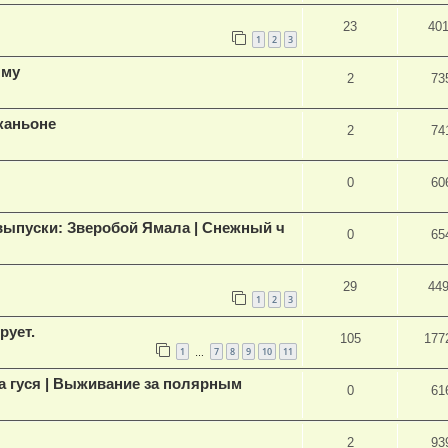
23
40
1
2
3
ыму
2
73
каньоне
2
74
0
60
ыпуски: Зверобой Ямала | Снежный ч
0
65
29
44
1
2
3
ует.
105
177
1
7
8
9
10
11
…
на гуся | Выживание за полярным
0
61
2
93