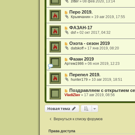
zitter
»
08 фев 2020, 13:14
Перо 2019.
Крымчанин
»
19 авг 2019, 17:55
ФАЗАН-17
dsf
»
02 окт 2017, 04:32
Охота - сезон 2019
datskoff
»
17 янв 2019, 08:20
Фазан 2019
Aртем1986
»
06 ноя 2019, 12:23
Перепел 2019.
hunter179
»
10 авг 2019, 18:51
Поздравляем с открытием се
VladiZlav
»
17 авг 2019, 08:56
Новая тема
Н
о
в
а
я
т
е
м
а
Вернуться к списку форумов
Права доступа