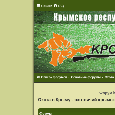
Ссылки
FAQ
Список форумов
Основные форумы
Охота
Р
е
Форум К
г
и
Охота в Крыму - охотничий крымс
с
т
р
а
Форум
ц