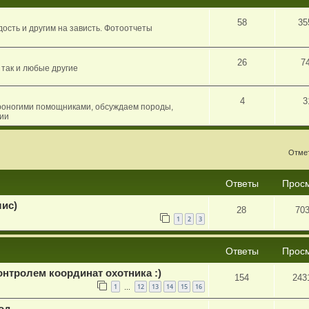
58
35
ость и другим на зависть. Фотоотчеты
26
7
 так и любые другие
4
3
роногими помощниками, обсуждаем породы,
нии
сширенный поиск
Отмет
Ответы
Прос
лис)
28
70
1
2
3
Ответы
Прос
онтролем координат охотника :)
154
243
1
12
13
14
15
16
…
од