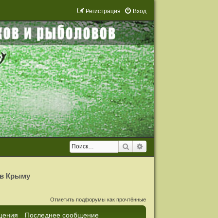
Р
е
г
и
с
т
р
а
ц
и
я
Вход
Поиск
Расширенный поиск
 в Крыму
Отметить подфорумы как прочтённые
щения
Последнее сообщение