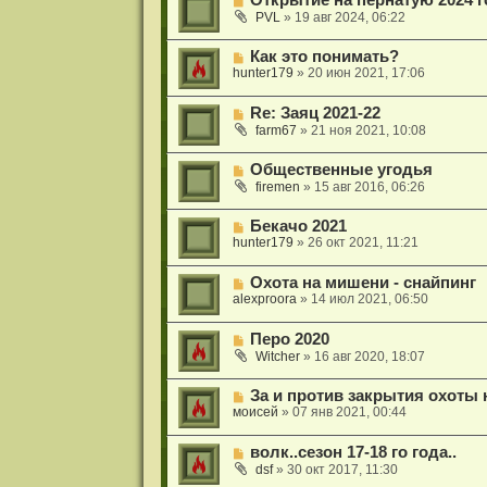
PVL
»
19 авг 2024, 06:22
Как это понимать?
hunter179
»
20 июн 2021, 17:06
Re: Заяц 2021-22
farm67
»
21 ноя 2021, 10:08
Общественные угодья
firemen
»
15 авг 2016, 06:26
Бекачо 2021
hunter179
»
26 окт 2021, 11:21
Охота на мишени - снайпинг
alexproora
»
14 июл 2021, 06:50
Перо 2020
Witcher
»
16 авг 2020, 18:07
За и против закрытия охоты н
моисей
»
07 янв 2021, 00:44
волк..сезон 17-18 го года..
dsf
»
30 окт 2017, 11:30