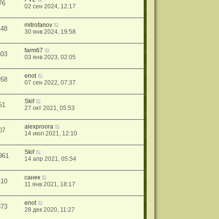
76
щ
ю
02 сен 2024, 12:17
е
н
mitrofanov
и
148
30 янв 2024, 19:58
ю
farm67
303
03 янв 2023, 02:05
enot
958
07 сен 2022, 07:37
Skif
51
27 окт 2021, 05:53
alexproora
07
14 июл 2021, 12:10
Skif
961
14 апр 2021, 05:54
санек
410
11 янв 2021, 18:17
enot
373
28 дек 2020, 11:27