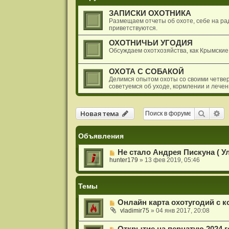
и
я
ЗАПИСКИ ОХОТНИКА
Размещаем отчеты об охоте, себе на рад
приветствуются.
ОХОТНИЧЬИ УГОДИЯ
Обсуждаем охотхозяйства, как Крымские
ОХОТА С СОБАКОЙ
Делимся опытом охоты со своими четве
советуемся об уходе, кормлении и лече
Новая тема
Поиск
Ра
Н
о
в
а
я
т
е
м
а
Объявления
Не стало Андрея Пискуна ( У
hunter179
»
13 фев 2019, 05:46
Темы
Онлайн карта охотугодий с к
vladimir75
»
04 янв 2017, 20:08
Открытие на пернатую 2024 г