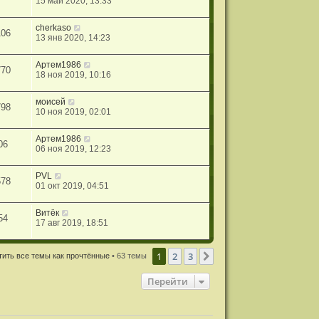
15 май 2020, 13:33
cherkaso
106
13 янв 2020, 14:23
Aртем1986
770
18 ноя 2019, 10:16
моисей
798
10 ноя 2019, 02:01
Aртем1986
06
06 ноя 2019, 12:23
PVL
578
01 окт 2019, 04:51
Витёк
54
17 авг 2019, 18:51
1
2
3
След.
ить все темы как прочтённые
• 63 темы
Перейти