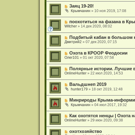
Заяц 19-20!
Крымчанин
»
10 ноя 2019, 17:08
поохотиться на фазана в Кр
Witcher
»
14 дек 2020, 08:02
Подбитый кабан в большом 
Дмитрий2
»
07 дек 2020, 07:15
Охота в КРООР Феодосии
Олег101
»
01 окт 2020, 07:58
Полярные истории. Лучшие в
OnlineHunter
»
22 июл 2020, 14:53
Вальдшнеп 2019
hunter179
»
18 окт 2019, 12:48
Минрироды Крыма-информир
Крымчанин
»
04 июл 2017, 19:32
Как охотятся ненцы | Охота 
OnlineHunter
»
29 июн 2020, 09:38
охотхозяйство