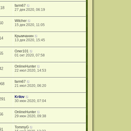
farm67
118
27 дек 2020, 06:19
Witcher
50
15 дек 2020, 11:05
Крымчанин
14
13 дек 2020, 15:45
Олег101
65
01 окт 2020, 07:58
OnlineHunter
42
22 июл 2020, 14:53
farm67
968
21 июл 2020, 06:20
Krilov
291
30 июн 2020, 07:04
OnlineHunter
66
29 июн 2020, 09:38
TommyG
91