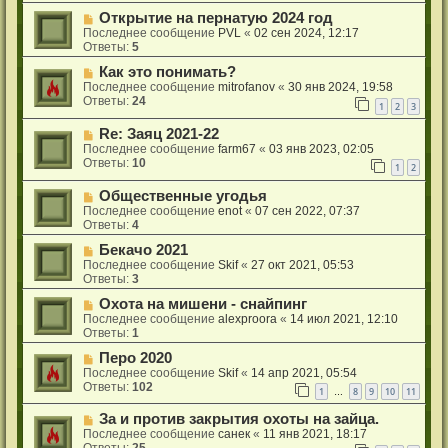
Открытие на пернатую 2024 год
Последнее сообщение
PVL
«
02 сен 2024, 12:17
Ответы:
5
Как это понимать?
Последнее сообщение
mitrofanov
«
30 янв 2024, 19:58
Ответы:
24
1
2
3
Re: Заяц 2021-22
Последнее сообщение
farm67
«
03 янв 2023, 02:05
Ответы:
10
1
2
Общественные угодья
Последнее сообщение
enot
«
07 сен 2022, 07:37
Ответы:
4
Бекачо 2021
Последнее сообщение
Skif
«
27 окт 2021, 05:53
Ответы:
3
Охота на мишени - снайпинг
Последнее сообщение
alexproora
«
14 июл 2021, 12:10
Ответы:
1
Перо 2020
Последнее сообщение
Skif
«
14 апр 2021, 05:54
Ответы:
102
1
8
9
10
11
…
За и против закрытия охоты на зайца.
Последнее сообщение
санек
«
11 янв 2021, 18:17