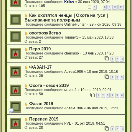
Последнее сообщение
Krilov
«
30 июн 2020, 07:04
Ответы:
105
1
8
9
10
11
…
Как охотятся ненцы | Охота на гуся |
Выживание за полярным
Последнее сообщение
OnlineHunter
«
29 июн 2020, 09:38
охотхозяйство
Последнее сообщение
TommyG
«
15 май 2020, 13:33
Ответы:
2
Перо 2019.
Последнее сообщение
cherkaso
«
13 янв 2020, 14:23
Ответы:
27
1
2
3
ФАЗАН-17
Последнее сообщение
Aртем1986
«
18 ноя 2019, 10:16
Ответы:
26
1
2
3
Охота - сезон 2019
Последнее сообщение
моисей
«
10 ноя 2019, 02:01
Ответы:
50
1
2
3
4
5
6
Фазан 2019
Последнее сообщение
Aртем1986
«
06 ноя 2019, 12:23
Перепел 2019.
Последнее сообщение
PVL
«
01 окт 2019, 04:51
Ответы:
28
1
2
3