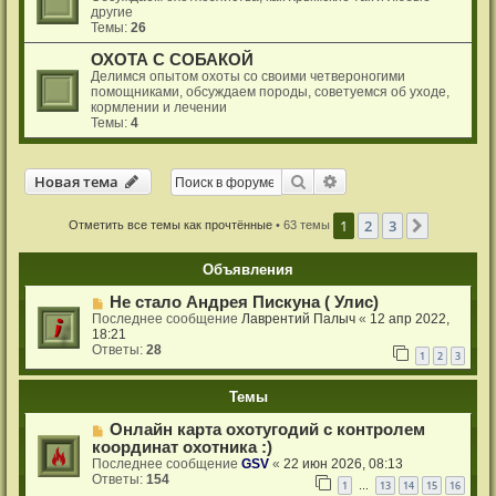
другие
Темы:
26
ОХОТА С СОБАКОЙ
Делимся опытом охоты со своими четвероногими
помощниками, обсуждаем породы, советуемся об уходе,
кормлении и лечении
Темы:
4
Новая тема
Поиск
Расширенный поиск
Н
о
в
а
я
т
е
м
а
1
2
3
След.
Отметить все темы как прочтённые
• 63 темы
Объявления
Не стало Андрея Пискуна ( Улис)
Последнее сообщение
Лаврентий Палыч
«
12 апр 2022,
18:21
Ответы:
28
1
2
3
Темы
Онлайн карта охотугодий с контролем
координат охотника :)
Последнее сообщение
GSV
«
22 июн 2026, 08:13
Ответы:
154
1
13
14
15
16
…