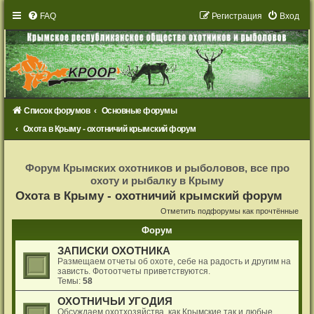
FAQ
Р
е
г
и
с
т
р
а
ц
и
я
Вход
Список форумов
Основные форумы
Охота в Крыму - охотничий крымский форум
Р
е
Форум Крымских охотников и рыболовов, все про
г
охоту и рыбалку в Крыму
и
с
Охота в Крыму - охотничий крымский форум
т
р
Отметить подфорумы как прочтённые
а
ц
Форум
и
я
ЗАПИСКИ ОХОТНИКА
Размещаем отчеты об охоте, себе на радость и другим на
зависть. Фотоотчеты приветствуются.
Темы:
58
ОХОТНИЧЬИ УГОДИЯ
Обсуждаем охотхозяйства, как Крымские так и любые