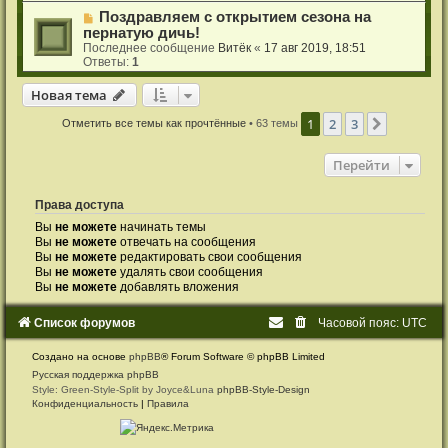
Поздравляем с открытием сезона на
пернатую дичь!
Последнее сообщение
Витёк
«
17 авг 2019, 18:51
Ответы:
1
Новая тема
Н
о
в
а
я
т
е
м
а
1
2
3
След.
Отметить все темы как прочтённые
• 63 темы
Перейти
Права доступа
Вы
не можете
начинать темы
Вы
не можете
отвечать на сообщения
Вы
не можете
редактировать свои сообщения
Вы
не можете
удалять свои сообщения
Вы
не можете
добавлять вложения
Список форумов
Часовой пояс:
UTC
Создано на основе
phpBB
® Forum Software © phpBB Limited
Русская поддержка phpBB
Style: Green-Style-Split by Joyce&Luna
phpBB-Style-Design
Конфиденциальность
|
Правила