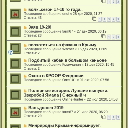
Ответы:
25
1
2
3
волк..сезон 17-18 го года..
Последнее сообщение
enot
«
28 дек 2020, 11:27
Ответы:
43
1
2
3
4
5
Заяц 19-20!
Последнее сообщение
farm67
«
27 дек 2020, 06:19
Ответы:
23
1
2
3
поохотиться на фазана в Крыму
Последнее сообщение
Witcher
«
15 дек 2020, 11:05
Ответы:
2
Подбитый кабан в большом каньоне
Последнее сообщение
Крымчанин
«
13 дек 2020, 15:45
Ответы:
2
Охота в КРООР Феодосии
Последнее сообщение
Олег101
«
01 окт 2020, 07:58
Полярные истории. Лучшие выпуски:
Зверобой Ямала | Снежный ч
Последнее сообщение
OnlineHunter
«
22 июл 2020, 14:53
Вальдшнеп 2019
Последнее сообщение
farm67
«
21 июл 2020, 06:20
Ответы:
29
1
2
3
Минрироды Крыма-информирует.