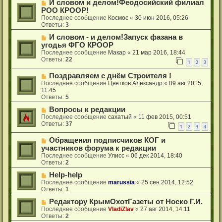
И словом и делом!Феодосийский филиал
РОО КРООР!
Последнее сообщение
Космос
«
30 июн 2016, 05:26
Ответы:
3
И словом - и делом!Запуск фазана в
угодья ФГО КРООР
Последнее сообщение
Макар
«
21 мар 2016, 18:44
Ответы:
22
1
2
3
Поздравляем с днём Строителя !
Последнее сообщение
Цветков Александр
«
09 авг 2015,
11:45
Ответы:
5
Вопросы к редакции
Последнее сообщение
сахатый
«
11 фев 2015, 00:51
Ответы:
37
1
2
3
4
Обращения подписчиков КОГ и
участников форума к редакции
Последнее сообщение
Улисс
«
06 дек 2014, 18:40
Ответы:
2
Help-help
Последнее сообщение
marussia
«
25 сен 2014, 12:52
Ответы:
1
Редактору КрымОхотГазеты от Носко Г.И.
Последнее сообщение
VladiZlav
«
27 авг 2014, 14:11
Ответы:
2