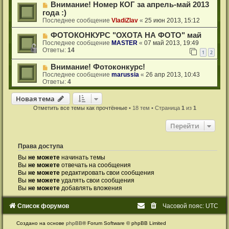
Внимание! Номер КОГ за апрель-май 2013
года :)
Последнее сообщение
VladiZlav
«
25 июн 2013, 15:12
ФОТОКОНКУРС "ОХОТА НА ФОТО" май
Последнее сообщение
MASTER
«
07 май 2013, 19:49
Ответы:
14
1
2
Внимание! Фотоконкурс!
Последнее сообщение
marussia
«
26 апр 2013, 10:43
Ответы:
4
Новая тема
Н
о
в
а
я
т
е
м
а
Отметить все темы как прочтённые
• 18 тем • Страница
1
из
1
Перейти
Права доступа
Вы
не можете
начинать темы
Вы
не можете
отвечать на сообщения
Вы
не можете
редактировать свои сообщения
Вы
не можете
удалять свои сообщения
Вы
не можете
добавлять вложения
Список форумов
Часовой пояс:
UTC
Создано на основе
phpBB
® Forum Software © phpBB Limited