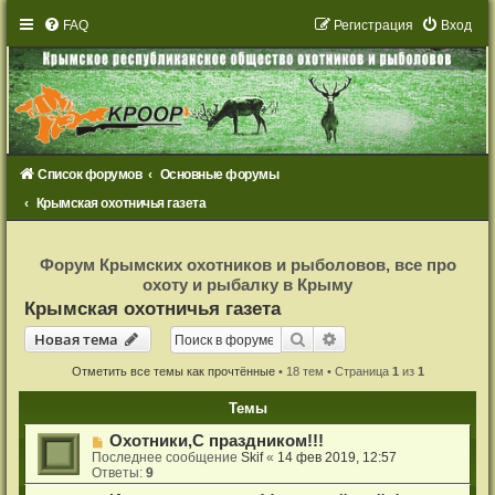
FAQ
Р
е
г
и
с
т
р
а
ц
и
я
Вход
Список форумов
Основные форумы
Крымская охотничья газета
Р
е
Форум Крымских охотников и рыболовов, все про
г
охоту и рыбалку в Крыму
и
с
Крымская охотничья газета
т
р
Новая тема
Поиск
Расширенный поиск
Н
о
в
а
я
т
е
м
а
а
ц
и
Отметить все темы как прочтённые
• 18 тем • Страница
1
из
1
я
Темы
Охотники,С праздником!!!
Последнее сообщение
Skif
«
14 фев 2019, 12:57
Ответы:
9