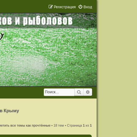
Р
е
г
и
с
т
р
а
ц
и
я
Вход
Поиск
Расширенный поиск
 в Крыму
етить все темы как прочтённые
• 18 тем • Страница
1
из
1