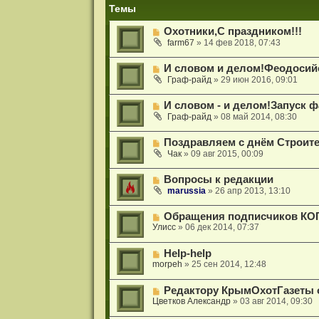
и
Темы
я
Охотники,С праздником!!!
farm67
»
14 фев 2018, 07:43
И словом и делом!Феодоси
Граф-райд
»
29 июн 2016, 09:01
И словом - и делом!Запуск 
Граф-райд
»
08 май 2014, 08:30
Поздравляем с днём Строите
Чак
»
09 авг 2015, 00:09
Вопросы к редакции
marussia
»
26 апр 2013, 13:10
Обращения подписчиков КОГ
Улисс
»
06 дек 2014, 07:37
Help-help
morpeh
»
25 сен 2014, 12:48
Редактору КрымОхотГазеты о
Цветков Александр
»
03 авг 2014, 09:30