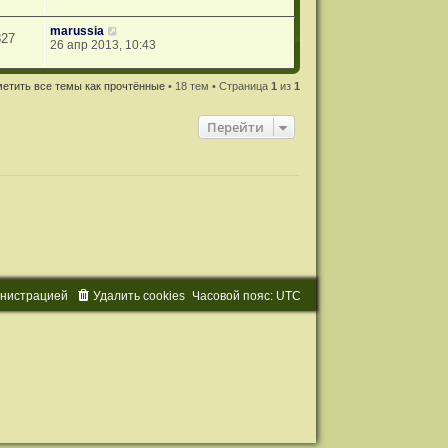
marussia
827
26 апр 2013, 10:43
етить все темы как прочтённые
• 18 тем • Страница
1
из
1
Перейти
и
н
и
с
т
р
а
ц
и
е
й
Удалить cookies
Часовой пояс:
UTC