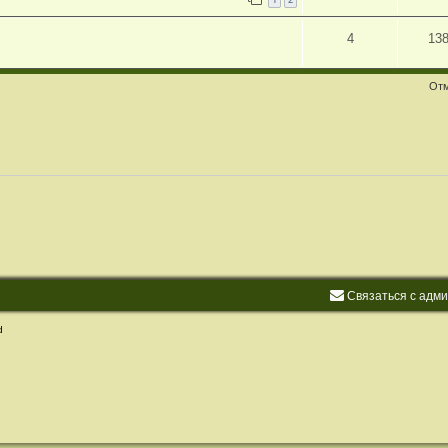
4
13
Отм
С
в
я
з
а
т
ь
с
я
с
а
д
м
d