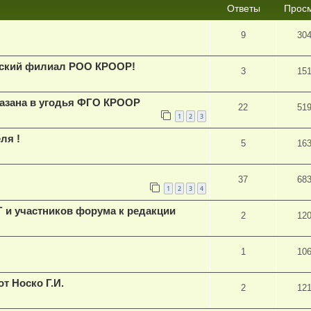
Ответы
Прос
9
30
йский филиал РОО КРООР!
3
15
фазана в угодья ФГО КРООР
22
51
1
2
3
ля !
5
16
37
68
1
2
3
4
 и участников форума к редакции
2
12
1
10
т Носко Г.И.
2
12