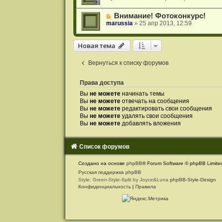
Внимание! Фотоконкурс!
marussia
»
25 апр 2013, 12:59
Новая тема
Н
о
в
а
я
т
е
м
а
Вернуться к списку форумов
Права доступа
Вы
не можете
начинать темы
Вы
не можете
отвечать на сообщения
Вы
не можете
редактировать свои сообщения
Вы
не можете
удалять свои сообщения
Вы
не можете
добавлять вложения
Список форумов
С
Создано на основе
phpBB
® Forum Software © phpBB Limite
в
Русская поддержка phpBB
Style: Green-Style-Split by Joyce&Luna
phpBB-Style-Design
я
Конфиденциальность
|
Правила
з
а