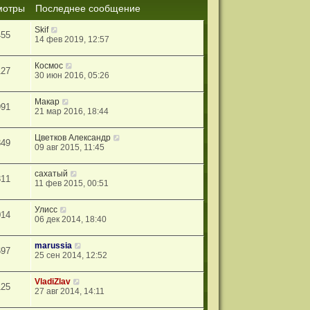
мотры
Последнее сообщение
Skif
455
14 фев 2019, 12:57
Космос
127
30 июн 2016, 05:26
Макар
991
21 мар 2016, 18:44
Цветков Александр
349
09 авг 2015, 11:45
сахатый
311
11 фев 2015, 00:51
Улисс
014
06 дек 2014, 18:40
marussia
697
25 сен 2014, 12:52
VladiZlav
125
27 авг 2014, 14:11