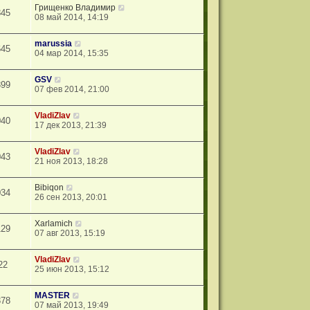
Грищенко Владимир
845
08 май 2014, 14:19
marussia
645
04 мар 2014, 15:35
GSV
399
07 фев 2014, 21:00
VladiZlav
040
17 дек 2013, 21:39
VladiZlav
043
21 ноя 2013, 18:28
Bibiqon
034
26 сен 2013, 20:01
Xarlamich
129
07 авг 2013, 15:19
VladiZlav
22
25 июн 2013, 15:12
MASTER
378
07 май 2013, 19:49