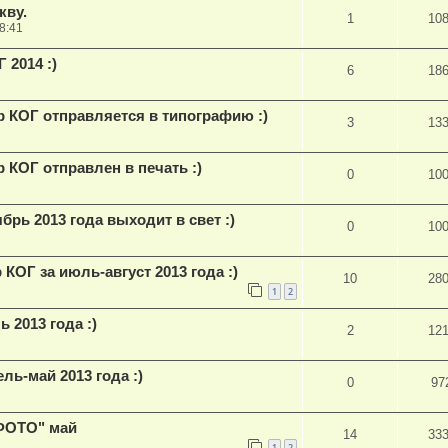
кву.
1
10
8:41
 2014 :)
6
18
 КОГ отправляется в типографию :)
3
13
КОГ отправлен в печать :)
0
10
брь 2013 года выходит в свет :)
0
10
ОГ за июль-август 2013 года :)
10
28
1
2
 2013 года :)
2
12
ль-май 2013 года :)
0
97
ФОТО" май
14
33
1
2