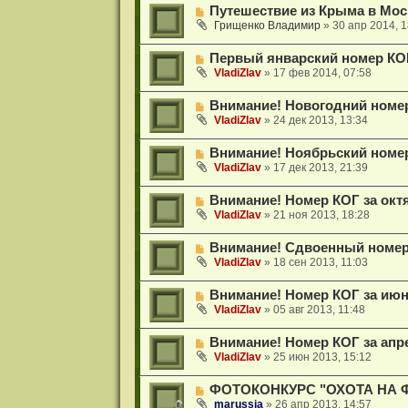
Путешествие из Крыма в Мос
Грищенко Владимир
»
30 апр 2014, 1
Первый январский номер КОГ
VladiZlav
»
17 фев 2014, 07:58
Внимание! Новогодний номер
VladiZlav
»
24 дек 2013, 13:34
Внимание! Ноябрьский номер 
VladiZlav
»
17 дек 2013, 21:39
Внимание! Номер КОГ за октя
VladiZlav
»
21 ноя 2013, 18:28
Внимание! Сдвоенный номер К
VladiZlav
»
18 сен 2013, 11:03
Внимание! Номер КОГ за июнь
VladiZlav
»
05 авг 2013, 11:48
Внимание! Номер КОГ за апре
VladiZlav
»
25 июн 2013, 15:12
ФОТОКОНКУРС "ОХОТА НА 
marussia
»
26 апр 2013, 14:57