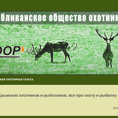
ая охотничья газета
рымских охотников и рыболовов, все про охоту и рыбалку
Отм
сширенный поиск