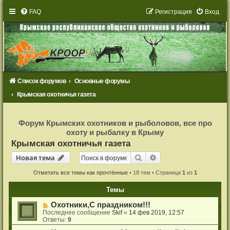
FAQ
Р
е
г
и
с
т
р
а
ц
и
я
Вход
Список форумов
Основные форумы
Крымская охотничья газета
Р
е
Форум Крымских охотников и рыболовов, все про
г
охоту и рыбалку в Крыму
и
с
Крымская охотничья газета
т
р
Новая тема
Поиск
Расширенный поиск
Н
о
в
а
я
т
е
м
а
а
ц
и
Отметить все темы как прочтённые
• 18 тем • Страница
1
из
1
я
Темы
Охотники,С праздником!!!
Последнее сообщение
Skif
«
14 фев 2019, 12:57
Ответы:
9