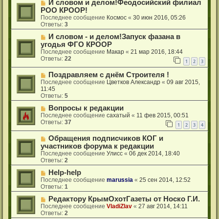
И словом и делом!Феодосийский филиал
РОО КРООР!
Последнее сообщение
Космос
«
30 июн 2016, 05:26
Ответы:
3
И словом - и делом!Запуск фазана в
угодья ФГО КРООР
Последнее сообщение
Макар
«
21 мар 2016, 18:44
Ответы:
22
1
2
3
Поздравляем с днём Строителя !
Последнее сообщение
Цветков Александр
«
09 авг 2015,
11:45
Ответы:
5
Вопросы к редакции
Последнее сообщение
сахатый
«
11 фев 2015, 00:51
Ответы:
37
1
2
3
4
Обращения подписчиков КОГ и
участников форума к редакции
Последнее сообщение
Улисс
«
06 дек 2014, 18:40
Ответы:
2
Help-help
Последнее сообщение
marussia
«
25 сен 2014, 12:52
Ответы:
1
Редактору КрымОхотГазеты от Носко Г.И.
Последнее сообщение
VladiZlav
«
27 авг 2014, 14:11
Ответы:
2