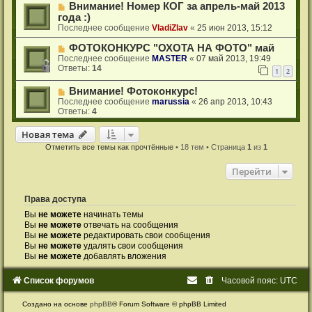
Внимание! Номер КОГ за апрель-май 2013
года :)
Последнее сообщение
VladiZlav
«
25 июн 2013, 15:12
ФОТОКОНКУРС "ОХОТА НА ФОТО" май
Последнее сообщение
MASTER
«
07 май 2013, 19:49
Ответы:
14
1
2
Внимание! Фотоконкурс!
Последнее сообщение
marussia
«
26 апр 2013, 10:43
Ответы:
4
Новая тема
Н
о
в
а
я
т
е
м
а
Отметить все темы как прочтённые
• 18 тем • Страница
1
из
1
Перейти
Права доступа
Вы
не можете
начинать темы
Вы
не можете
отвечать на сообщения
Вы
не можете
редактировать свои сообщения
Вы
не можете
удалять свои сообщения
Вы
не можете
добавлять вложения
Список форумов
Часовой пояс:
UTC
Создано на основе
phpBB
® Forum Software © phpBB Limited