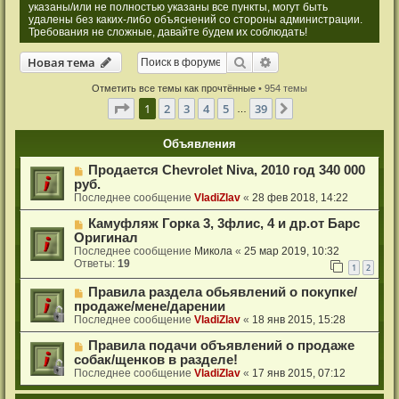
указаны/или не полностью указаны все пункты, могут быть
удалены без каких-либо объяснений со стороны администрации.
Требования не сложные, давайте будем их соблюдать!
Новая тема
Поиск
Расширенный поиск
Н
о
в
а
я
т
е
м
а
Отметить все темы как прочтённые
• 954 темы
Страница
1
из
39
1
2
3
4
5
39
След.
…
Объявления
Продается Chevrolet Niva, 2010 год 340 000
руб.
Последнее сообщение
VladiZlav
«
28 фев 2018, 14:22
Камуфляж Горка 3, 3флис, 4 и др.от Барс
Оригинал
Последнее сообщение
Микола
«
25 мар 2019, 10:32
Ответы:
19
1
2
Правила раздела обьявлений о покупке/
продаже/мене/дарении
Последнее сообщение
VladiZlav
«
18 янв 2015, 15:28
Правила подачи объявлений о продаже
собак/щенков в разделе!
Последнее сообщение
VladiZlav
«
17 янв 2015, 07:12