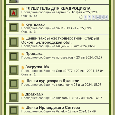
ГЛУШИТЕЛЬ ДЛЯ КВАДРОЦИКЛА
Последнее сообщение
сергей л
«
10 фев 2025, 22:16
Ответы:
56
1
2
3
4
5
6
Куртцхаар
Последнее сообщение
Salih
«
13 янв 2025, 09:48
Ответы:
3
щенки таксы жесткошерстной, Старый
Оскол, Белгородская обл.
Последнее сообщение
Бицкий
«
08 окт 2024, 06:20
Продажа
Последнее сообщение
nordseafrog
«
23 авг 2024, 05:17
Закрутка 16к
Последнее сообщение
Сергей 777
«
22 июл 2024, 15:04
Ответы:
1
Щенки курцхаара в Джанкое
Последнее сообщение
stepanyuk
«
08 июл 2024, 15:07
Дратхаар
Последнее сообщение
Анатолий.
«
23 июн 2024, 14:37
Щенки Ирландского Сеттера
Последнее сообщение
Vanek
«
12 июн 2024, 17:49