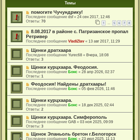
Темы
помогите Чучундрику!
Последнее сообщение
dsf
«
24 сен 2017, 12:46
Ответы:
70
1
5
6
7
8
…
8.08.2017 в районе с. Патризанское пропал
Ретривер
Последнее сообщение
VladiZlav
«
13 авг 2017, 11:29
Щенки дратхаара
Последнее сообщение
Yurec68
«
Вчера, 18:08
Ответы:
3
Щенки курцхаара. Феодосия.
Последнее сообщение
Бонс
«
28 апр 2026, 02:37
Ответы:
1
Феодосия! Найдены дратхаары!
Последнее сообщение
Бонс
«
05 фев 2026, 11:46
Щенки курцхаара.
Последнее сообщение
Бонс
«
18 дек 2025, 02:44
Ответы:
2
Щенки курцхаара. Симферополь
Последнее сообщение
GAB
«
03 ноя 2025, 09:09
Ответы:
3
Щенок Эпаньоль бретон г.Белогорск
Последнее сообщение
Бонс
«
23 июл 2025, 11:13