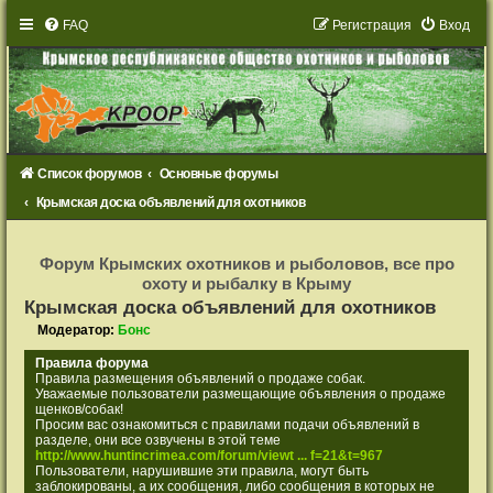
FAQ
Р
е
г
и
с
т
р
а
ц
и
я
Вход
Список форумов
Основные форумы
Крымская доска объявлений для охотников
Р
е
Форум Крымских охотников и рыболовов, все про
г
охоту и рыбалку в Крыму
и
с
Крымская доска объявлений для охотников
т
р
Модератор:
Бонс
а
ц
Правила форума
и
Правила размещения объявлений о продаже собак.
я
Уважаемые пользователи размещающие объявления о продаже
щенков/собак!
Просим вас ознакомиться с правилами подачи объявлений в
разделе, они все озвучены в этой теме
http://www.huntincrimea.com/forum/viewt ... f=21&t=967
Пользователи, нарушившие эти правила, могут быть
заблокированы, а их сообщения, либо сообщения в которых не