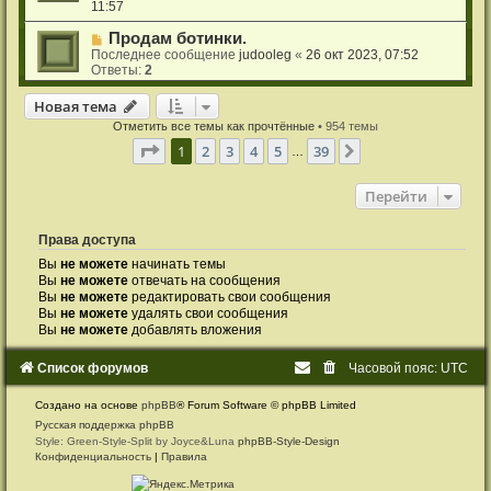
11:57
Продам ботинки.
Последнее сообщение
judooleg
«
26 окт 2023, 07:52
Ответы:
2
Новая тема
Н
о
в
а
я
т
е
м
а
Отметить все темы как прочтённые
• 954 темы
Страница
1
из
39
1
2
3
4
5
39
След.
…
Перейти
Права доступа
Вы
не можете
начинать темы
Вы
не можете
отвечать на сообщения
Вы
не можете
редактировать свои сообщения
Вы
не можете
удалять свои сообщения
Вы
не можете
добавлять вложения
Список форумов
Часовой пояс:
UTC
Создано на основе
phpBB
® Forum Software © phpBB Limited
Русская поддержка phpBB
Style: Green-Style-Split by Joyce&Luna
phpBB-Style-Design
Конфиденциальность
|
Правила