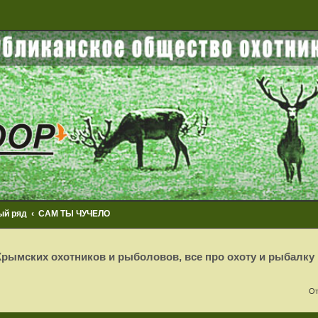
ый ряд
САМ ТЫ ЧУЧЕЛО
рымских охотников и рыболовов, все про охоту и рыбалку
От
сширенный поиск