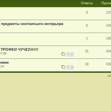
Ответы
Прос
0
12
 предметы охотничьего интерьера
6
14
1
13
ТРОФЕИ ЧУЧЕЛА!!!!
15
41
07:08
1
2
рмии
10
31
:24
1
2
От