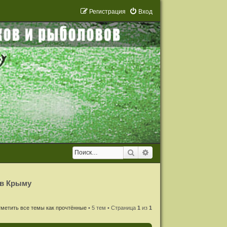
Р
е
г
и
с
т
р
а
ц
и
я
Вход
Поиск
Расширенный поиск
 в Крыму
метить все темы как прочтённые
• 5 тем • Страница
1
из
1