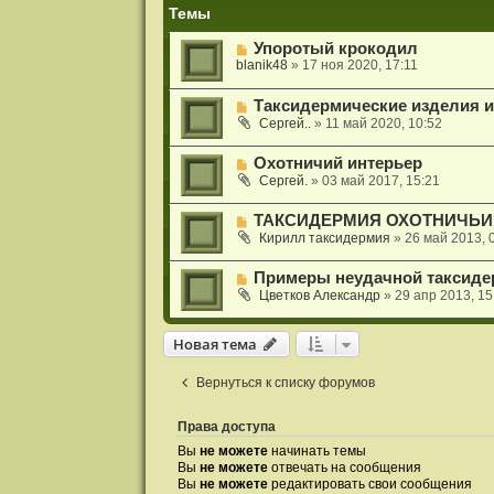
и
Темы
я
Упоротый крокодил
blanik48
»
17 ноя 2020, 17:11
Таксидермические изделия и
Сергей..
»
11 май 2020, 10:52
Охотничий интерьер
Сергей.
»
03 май 2017, 15:21
ТАКСИДЕРМИЯ ОХОТНИЧЬИ 
Кирилл таксидермия
»
26 май 2013, 
Примеры неудачной таксиде
Цветков Александр
»
29 апр 2013, 15
Новая тема
Н
о
в
а
я
т
е
м
а
Вернуться к списку форумов
Права доступа
Вы
не можете
начинать темы
Вы
не можете
отвечать на сообщения
Вы
не можете
редактировать свои сообщения