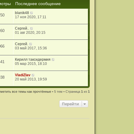
мотры
Последнее сообщение
blanik48
750
17 ноя 2020, 17:11
Сергей..
260
01 авг 2020, 20:15
Сергей.
066
03 май 2017, 15:36
Кирилл таксидермия
441
05 мар 2015, 18:10
VladiZlav
938
20 май 2013, 19:59
метить все темы как прочтённые
• 5 тем • Страница
1
из
1
Перейти