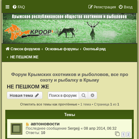
FAQ
Р
е
г
и
с
т
р
а
ц
и
я
Вход
Список форумов
Основные форумы
Охотный ряд
НЕ ПЕШКОМ ЖЕ
Р
е
Форум Крымских охотников и рыболовов, все про
г
охоту и рыбалку в Крыму
и
с
НЕ ПЕШКОМ ЖЕ
т
р
Новая тема
Поиск
Расширенный поиск
Н
о
в
а
я
т
е
м
а
а
ц
и
Отметить все темы как прочтённые
• 1 тема • Страница
1
из
1
я
Темы
автоновости
Последнее сообщение
Sergejj
«
08 апр 2014, 06:32
Ответы:
10
1
2