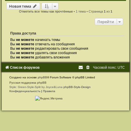
Новая тема
Н
о
в
а
я
т
е
м
а
Отметить все темы как прочтённые
• 1 тема • Страница
1
из
1
Перейти
Права доступа
Вы
не можете
начинать темы
Вы
не можете
отвечать на сообщения
Вы
не можете
редактировать свои сообщения
Вы
не можете
удалять свои сообщения
Вы
не можете
добавлять вложения
Список форумов
Часовой пояс:
UTC
Создано на основе
phpBB
® Forum Software © phpBB Limited
Русская поддержка phpBB
Style: Green-Style-Split by Joyce&Luna
phpBB-Style-Design
Конфиденциальность
|
Правила