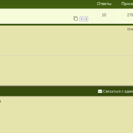
Ответы
Прос
10
27
1
2
Отм
С
в
я
з
а
т
ь
с
я
с
а
д
м
d