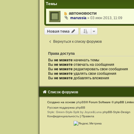
и
Темы
я
автоновости
marussia
»
03 июн 2013, 11:09
Новая тема
Н
о
в
а
я
т
е
м
а
Вернуться к списку форумов
Права доступа
Вы
не можете
начинать темы
Вы
не можете
отвечать на сообщения
Вы
не можете
редактировать свои сообщения
Вы
не можете
удалять свои сообщения
Вы
не можете
добавлять вложения
Список форумов
С
Создано на основе
phpBB
® Forum Software © phpBB Limite
в
Русская поддержка phpBB
Style: Green-Style-Split by Joyce&Luna
phpBB-Style-Design
я
Конфиденциальность
|
Правила
з
а