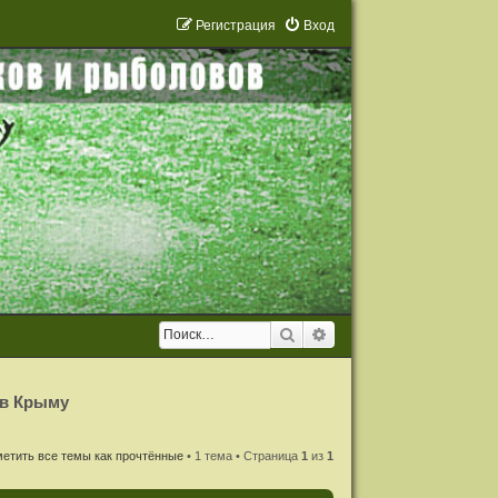
Р
е
г
и
с
т
р
а
ц
и
я
Вход
Поиск
Расширенный поиск
 в Крыму
етить все темы как прочтённые
• 1 тема • Страница
1
из
1