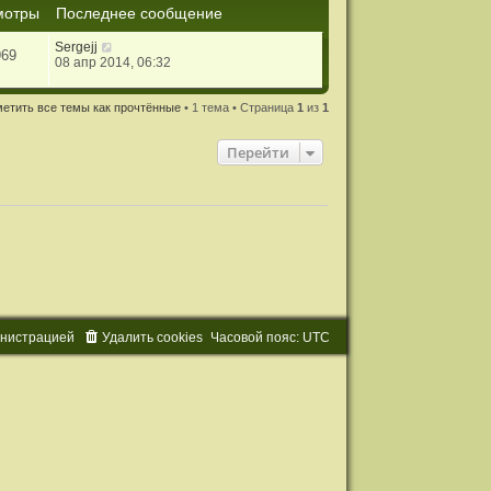
мотры
Последнее сообщение
Sergejj
969
08 апр 2014, 06:32
етить все темы как прочтённые
• 1 тема • Страница
1
из
1
Перейти
и
н
и
с
т
р
а
ц
и
е
й
Удалить cookies
Часовой пояс:
UTC