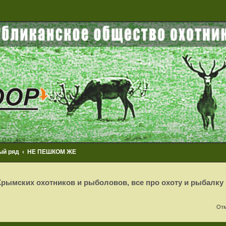
ый ряд
НЕ ПЕШКОМ ЖЕ
рымских охотников и рыболовов, все про охоту и рыбалку
Отм
сширенный поиск