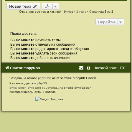
Новая тема
Н
о
в
а
я
т
е
м
а
Отметить все темы как прочтённые
• 1 тема • Страница
1
из
1
Перейти
Права доступа
Вы
не можете
начинать темы
Вы
не можете
отвечать на сообщения
Вы
не можете
редактировать свои сообщения
Вы
не можете
удалять свои сообщения
Вы
не можете
добавлять вложения
Список форумов
Часовой пояс:
UTC
Создано на основе
phpBB
® Forum Software © phpBB Limited
Русская поддержка phpBB
Style: Green-Style-Split by Joyce&Luna
phpBB-Style-Design
Конфиденциальность
|
Правила