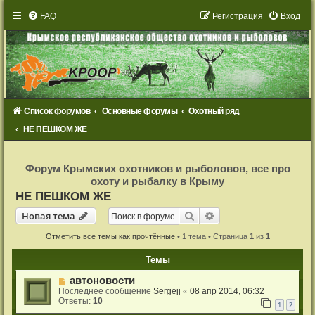
FAQ
Р
е
г
и
с
т
р
а
ц
и
я
Вход
Список форумов
Основные форумы
Охотный ряд
НЕ ПЕШКОМ ЖЕ
Р
е
Форум Крымских охотников и рыболовов, все про
г
охоту и рыбалку в Крыму
и
с
НЕ ПЕШКОМ ЖЕ
т
р
Новая тема
Поиск
Расширенный поиск
Н
о
в
а
я
т
е
м
а
а
ц
и
Отметить все темы как прочтённые
• 1 тема • Страница
1
из
1
я
Темы
автоновости
Последнее сообщение
Sergejj
«
08 апр 2014, 06:32
Ответы:
10
1
2