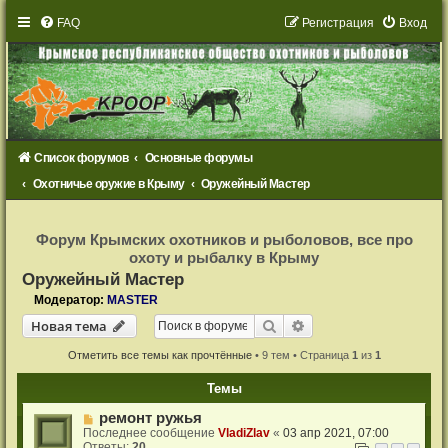
FAQ
Р
е
г
и
с
т
р
а
ц
и
я
Вход
Список форумов
Основные форумы
Охотничье оружие в Крыму
Оружейный Мастер
Р
е
Форум Крымских охотников и рыболовов, все про
г
охоту и рыбалку в Крыму
и
с
Оружейный Мастер
т
р
Модератор:
MASTER
а
Новая тема
ц
Поиск
Расширенный поиск
Н
о
в
а
я
т
е
м
а
и
я
Отметить все темы как прочтённые
• 9 тем • Страница
1
из
1
Темы
ремонт ружья
Последнее сообщение
VladiZlav
«
03 апр 2021, 07:00
Ответы:
20