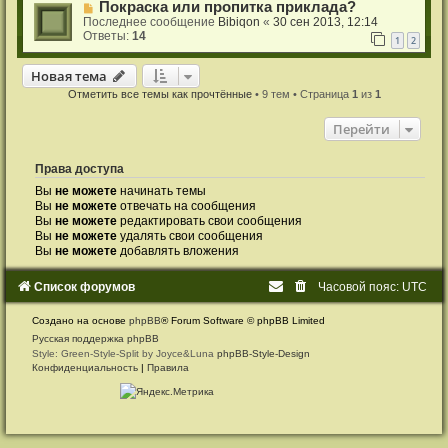
Покраска или пропитка приклада?
Последнее сообщение
Bibiqon
«
30 сен 2013, 12:14
Ответы:
14
1
2
Новая тема
Н
о
в
а
я
т
е
м
а
Отметить все темы как прочтённые
• 9 тем • Страница
1
из
1
Перейти
Права доступа
Вы
не можете
начинать темы
Вы
не можете
отвечать на сообщения
Вы
не можете
редактировать свои сообщения
Вы
не можете
удалять свои сообщения
Вы
не можете
добавлять вложения
Список форумов
Часовой пояс:
UTC
Создано на основе
phpBB
® Forum Software © phpBB Limited
Русская поддержка phpBB
Style: Green-Style-Split by Joyce&Luna
phpBB-Style-Design
Конфиденциальность
|
Правила