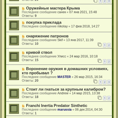
1
2
3
Оружейные мастера Крыма
Последнее сообщение
санек
«
07 янв 2021, 15:48
Ответы:
9
покупка приклада
Последнее сообщение
nikolay
«
17 фев 2018, 14:27
снаряжение патронов
Последнее сообщение
Skif
«
13 янв 2017, 11:39
Ответы:
10
1
2
кривой ствол
Последнее сообщение
Улисс
«
24 мар 2016, 10:18
Ответы:
15
1
2
Воронение оружия в домашних условиях,
кто пробывал ?
Последнее сообщение
MASTER
«
26 мар 2015, 16:34
Ответы:
20
1
2
3
Стоит ли гнаться за крупным калибром?
Последнее сообщение
Andrew
«
14 мар 2015, 13:38
Ответы:
18
1
2
Franchi Inertia Predator Sinthetic
Последнее сообщение
marussia
«
06 дек 2014, 04:30
Ответы:
1