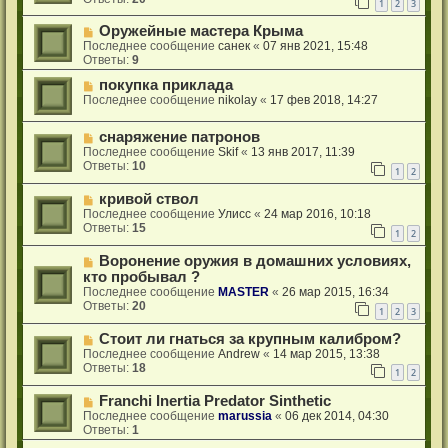
1
2
3
Оружейные мастера Крыма
Последнее сообщение
санек
«
07 янв 2021, 15:48
Ответы:
9
покупка приклада
Последнее сообщение
nikolay
«
17 фев 2018, 14:27
снаряжение патронов
Последнее сообщение
Skif
«
13 янв 2017, 11:39
Ответы:
10
1
2
кривой ствол
Последнее сообщение
Улисс
«
24 мар 2016, 10:18
Ответы:
15
1
2
Воронение оружия в домашних условиях,
кто пробывал ?
Последнее сообщение
MASTER
«
26 мар 2015, 16:34
Ответы:
20
1
2
3
Стоит ли гнаться за крупным калибром?
Последнее сообщение
Andrew
«
14 мар 2015, 13:38
Ответы:
18
1
2
Franchi Inertia Predator Sinthetic
Последнее сообщение
marussia
«
06 дек 2014, 04:30
Ответы:
1