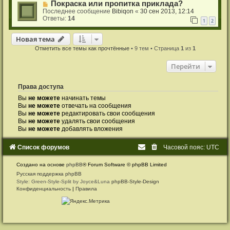
Покраска или пропитка приклада?
Последнее сообщение
Bibiqon
«
30 сен 2013, 12:14
Ответы:
14
1
2
Новая тема
Н
о
в
а
я
т
е
м
а
Отметить все темы как прочтённые
• 9 тем • Страница
1
из
1
Перейти
Права доступа
Вы
не можете
начинать темы
Вы
не можете
отвечать на сообщения
Вы
не можете
редактировать свои сообщения
Вы
не можете
удалять свои сообщения
Вы
не можете
добавлять вложения
Список форумов
Часовой пояс:
UTC
Создано на основе
phpBB
® Forum Software © phpBB Limited
Русская поддержка phpBB
Style: Green-Style-Split by Joyce&Luna
phpBB-Style-Design
Конфиденциальность
|
Правила