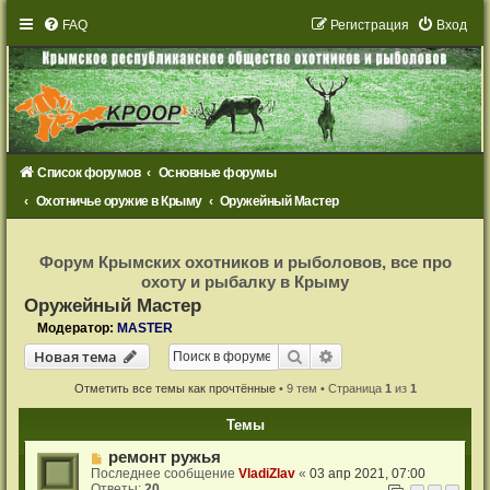
FAQ
Р
е
г
и
с
т
р
а
ц
и
я
Вход
Список форумов
Основные форумы
Охотничье оружие в Крыму
Оружейный Мастер
Р
е
Форум Крымских охотников и рыболовов, все про
г
охоту и рыбалку в Крыму
и
с
Оружейный Мастер
т
р
Модератор:
MASTER
а
Новая тема
ц
Поиск
Расширенный поиск
Н
о
в
а
я
т
е
м
а
и
я
Отметить все темы как прочтённые
• 9 тем • Страница
1
из
1
Темы
ремонт ружья
Последнее сообщение
VladiZlav
«
03 апр 2021, 07:00
Ответы:
20