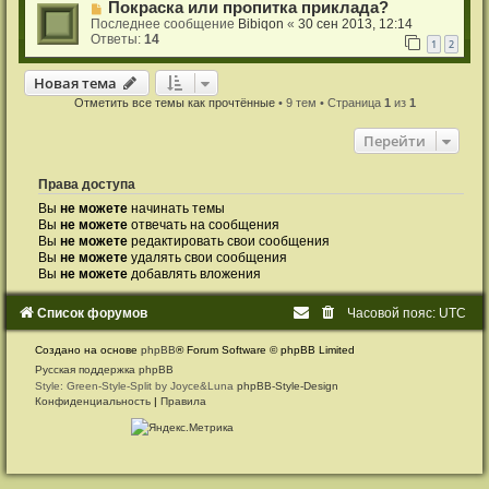
Покраска или пропитка приклада?
Последнее сообщение
Bibiqon
«
30 сен 2013, 12:14
Ответы:
14
1
2
Новая тема
Н
о
в
а
я
т
е
м
а
Отметить все темы как прочтённые
• 9 тем • Страница
1
из
1
Перейти
Права доступа
Вы
не можете
начинать темы
Вы
не можете
отвечать на сообщения
Вы
не можете
редактировать свои сообщения
Вы
не можете
удалять свои сообщения
Вы
не можете
добавлять вложения
Список форумов
Часовой пояс:
UTC
Создано на основе
phpBB
® Forum Software © phpBB Limited
Русская поддержка phpBB
Style: Green-Style-Split by Joyce&Luna
phpBB-Style-Design
Конфиденциальность
|
Правила