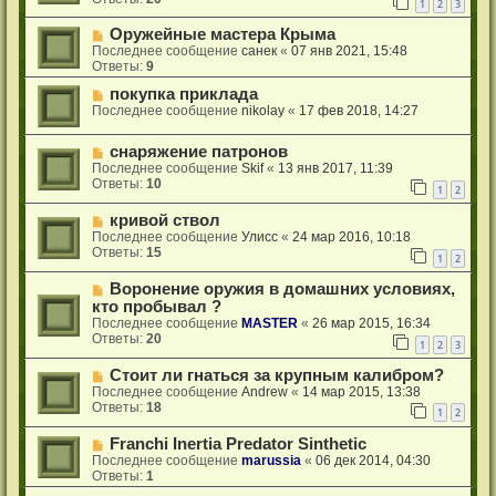
1
2
3
Оружейные мастера Крыма
Последнее сообщение
санек
«
07 янв 2021, 15:48
Ответы:
9
покупка приклада
Последнее сообщение
nikolay
«
17 фев 2018, 14:27
снаряжение патронов
Последнее сообщение
Skif
«
13 янв 2017, 11:39
Ответы:
10
1
2
кривой ствол
Последнее сообщение
Улисс
«
24 мар 2016, 10:18
Ответы:
15
1
2
Воронение оружия в домашних условиях,
кто пробывал ?
Последнее сообщение
MASTER
«
26 мар 2015, 16:34
Ответы:
20
1
2
3
Стоит ли гнаться за крупным калибром?
Последнее сообщение
Andrew
«
14 мар 2015, 13:38
Ответы:
18
1
2
Franchi Inertia Predator Sinthetic
Последнее сообщение
marussia
«
06 дек 2014, 04:30
Ответы:
1