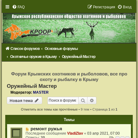
FAQ
Р
е
г
и
с
т
р
а
ц
и
я
Вход
Список форумов
Основные форумы
Охотничье оружие в Крыму
Оружейный Мастер
Р
е
Форум Крымских охотников и рыболовов, все про
г
охоту и рыбалку в Крыму
и
с
Оружейный Мастер
т
р
Модератор:
MASTER
а
Новая тема
ц
Поиск
Расширенный поиск
Н
о
в
а
я
т
е
м
а
и
я
Отметить все темы как прочтённые
• 9 тем • Страница
1
из
1
Темы
ремонт ружья
Последнее сообщение
VladiZlav
«
03 апр 2021, 07:00
Ответы:
20