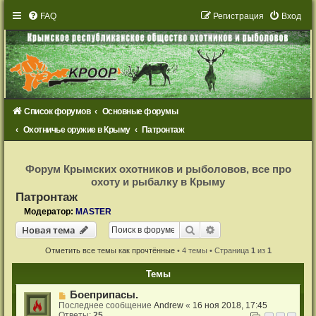
FAQ
Р
е
г
и
с
т
р
а
ц
и
я
Вход
Список форумов
Основные форумы
Охотничье оружие в Крыму
Патронтаж
Р
е
Форум Крымских охотников и рыболовов, все про
г
охоту и рыбалку в Крыму
и
с
Патронтаж
т
р
Модератор:
MASTER
а
Новая тема
ц
Поиск
Расширенный поиск
Н
о
в
а
я
т
е
м
а
и
я
Отметить все темы как прочтённые
• 4 темы • Страница
1
из
1
Темы
Боеприпасы.
Последнее сообщение
Andrew
«
16 ноя 2018, 17:45
Ответы:
25