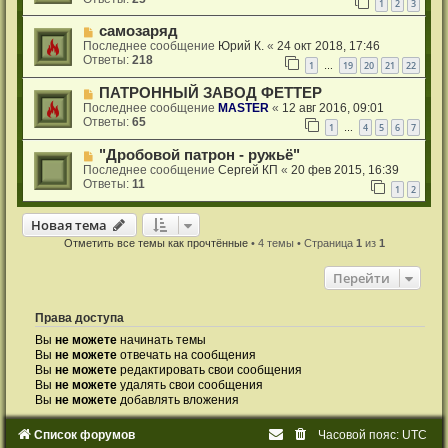
1
2
3
самозаряд
Последнее сообщение
Юрий К.
«
24 окт 2018, 17:46
Ответы:
218
1
19
20
21
22
…
ПАТРОННЫЙ ЗАВОД ФЕТТЕР
Последнее сообщение
MASTER
«
12 авг 2016, 09:01
Ответы:
65
1
4
5
6
7
…
"Дробовой патрон - ружьё"
Последнее сообщение
Сергей КП
«
20 фев 2015, 16:39
Ответы:
11
1
2
Новая тема
Н
о
в
а
я
т
е
м
а
Отметить все темы как прочтённые
• 4 темы • Страница
1
из
1
Перейти
Права доступа
Вы
не можете
начинать темы
Вы
не можете
отвечать на сообщения
Вы
не можете
редактировать свои сообщения
Вы
не можете
удалять свои сообщения
Вы
не можете
добавлять вложения
Список форумов
Часовой пояс:
UTC