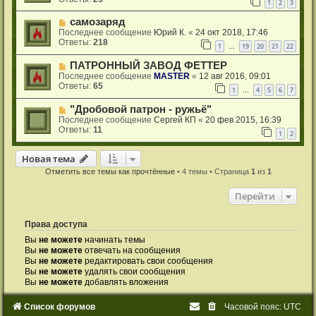
1
2
3
самозаряд
Последнее сообщение
Юрий К.
«
24 окт 2018, 17:46
Ответы:
218
1
19
20
21
22
…
ПАТРОННЫЙ ЗАВОД ФЕТТЕР
Последнее сообщение
MASTER
«
12 авг 2016, 09:01
Ответы:
65
1
4
5
6
7
…
"Дробовой патрон - ружьё"
Последнее сообщение
Сергей КП
«
20 фев 2015, 16:39
Ответы:
11
1
2
Новая тема
Н
о
в
а
я
т
е
м
а
Отметить все темы как прочтённые
• 4 темы • Страница
1
из
1
Перейти
Права доступа
Вы
не можете
начинать темы
Вы
не можете
отвечать на сообщения
Вы
не можете
редактировать свои сообщения
Вы
не можете
удалять свои сообщения
Вы
не можете
добавлять вложения
Список форумов
Часовой пояс:
UTC