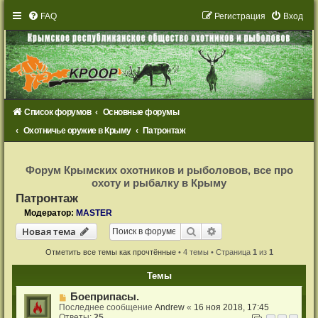
FAQ
Р
е
г
и
с
т
р
а
ц
и
я
Вход
Список форумов
Основные форумы
Охотничье оружие в Крыму
Патронтаж
Р
е
Форум Крымских охотников и рыболовов, все про
г
охоту и рыбалку в Крыму
и
с
Патронтаж
т
р
Модератор:
MASTER
а
Новая тема
ц
Поиск
Расширенный поиск
Н
о
в
а
я
т
е
м
а
и
я
Отметить все темы как прочтённые
• 4 темы • Страница
1
из
1
Темы
Боеприпасы.
Последнее сообщение
Andrew
«
16 ноя 2018, 17:45
Ответы:
25