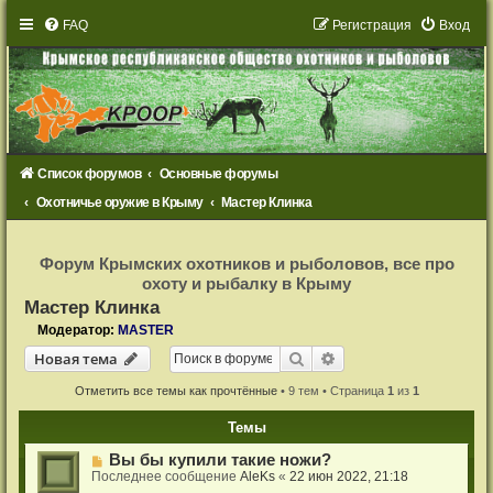
FAQ
Р
е
г
и
с
т
р
а
ц
и
я
Вход
Список форумов
Основные форумы
Охотничье оружие в Крыму
Мастер Клинка
Р
е
Форум Крымских охотников и рыболовов, все про
г
охоту и рыбалку в Крыму
и
с
Мастер Клинка
т
р
Модератор:
MASTER
а
Новая тема
ц
Поиск
Расширенный поиск
Н
о
в
а
я
т
е
м
а
и
я
Отметить все темы как прочтённые
• 9 тем • Страница
1
из
1
Темы
Вы бы купили такие ножи?
Последнее сообщение
AleKs
«
22 июн 2022, 21:18