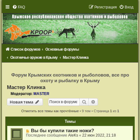
FAQ
Р
е
г
и
с
т
р
а
ц
и
я
Вход
Список форумов
Основные форумы
Охотничье оружие в Крыму
Мастер Клинка
Р
е
Форум Крымских охотников и рыболовов, все про
г
охоту и рыбалку в Крыму
и
с
Мастер Клинка
т
р
Модератор:
MASTER
а
Новая тема
ц
Поиск
Расширенный поиск
Н
о
в
а
я
т
е
м
а
и
я
Отметить все темы как прочтённые
• 9 тем • Страница
1
из
1
Темы
Вы бы купили такие ножи?
Последнее сообщение
AleKs
«
22 июн 2022, 21:18