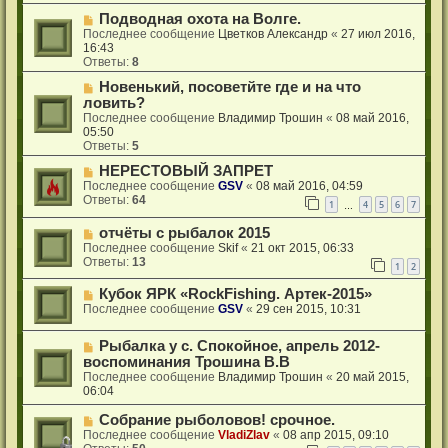
Подводная охота на Волге.
Последнее сообщение
Цветков Александр
«
27 июл 2016,
16:43
Ответы:
8
Новенький, посоветйте где и на что
ловить?
Последнее сообщение
Владимир Трошин
«
08 май 2016,
05:50
Ответы:
5
НЕРЕСТОВЫЙ ЗАПРЕТ
Последнее сообщение
GSV
«
08 май 2016, 04:59
Ответы:
64
1
4
5
6
7
…
отчёты с рыбалок 2015
Последнее сообщение
Skif
«
21 окт 2015, 06:33
Ответы:
13
1
2
Кубок ЯРК «RockFishing. Артек-2015»
Последнее сообщение
GSV
«
29 сен 2015, 10:31
Рыбалка у с. Спокойное, апрель 2012-
воспоминания Трошина В.В
Последнее сообщение
Владимир Трошин
«
20 май 2015,
06:04
Собрание рыболовов! срочное.
Последнее сообщение
VladiZlav
«
08 апр 2015, 09:10