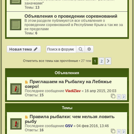
заначками"
Темы:
13
Объявления о проведении соревнований
В этом разделе публикуются все объявления о
проведении соревнований в Республике Крым а так же за
ее пределами
Темы:
6
Новая тема
Поиск
Расширенный поиск
Н
о
в
а
я
т
е
м
а
1
2
След.
Отметить все темы как прочтённые
• 27 тем
Объявления
Приглашаем на Рыбалку на Лебяжье
озеро!
Последнее сообщение
VladiZlav
«
16 апр 2015, 20:03
Ответы:
15
1
2
Темы
Правила рыбалки: чем нельзя ловить
рыбу
Последнее сообщение
GSV
«
04 фев 2016, 13:46
Ответы:
16
1
2