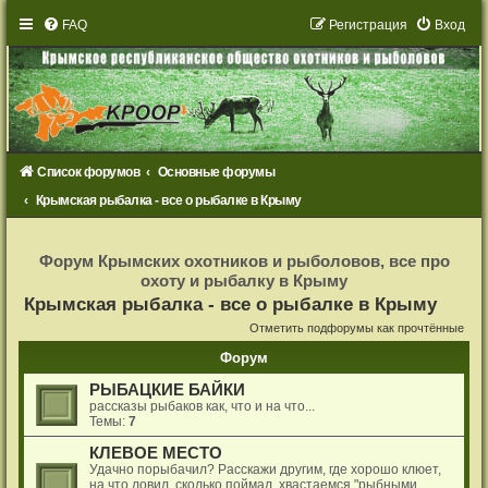
FAQ
Р
е
г
и
с
т
р
а
ц
и
я
Вход
Список форумов
Основные форумы
Крымская рыбалка - все о рыбалке в Крыму
Р
е
Форум Крымских охотников и рыболовов, все про
г
охоту и рыбалку в Крыму
и
с
Крымская рыбалка - все о рыбалке в Крыму
т
р
Отметить подфорумы как прочтённые
а
ц
Форум
и
я
РЫБАЦКИЕ БАЙКИ
рассказы рыбаков как, что и на что...
Темы:
7
КЛЕВОЕ МЕСТО
Удачно порыбачил? Расскажи другим, где хорошо клюет,
на что ловил, сколько поймал, хвастаемся "рыбными