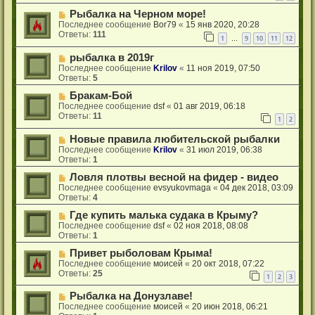
Рыбалка на Черном море!
Последнее сообщение
Bor79
«
15 янв 2020, 20:28
Ответы:
111
1
9
10
11
12
…
рыбалка в 2019г
Последнее сообщение
Krilov
«
11 ноя 2019, 07:50
Ответы:
5
Бракам-Бой
Последнее сообщение
dsf
«
01 авг 2019, 06:18
Ответы:
11
1
2
Новые правила любительской рыбалки
Последнее сообщение
Krilov
«
31 июл 2019, 06:38
Ответы:
1
Ловля плотвы весной на фидер - видео
Последнее сообщение
evsyukovmaga
«
04 дек 2018, 03:09
Ответы:
4
Где купить малька судака в Крыму?
Последнее сообщение
dsf
«
02 ноя 2018, 08:08
Ответы:
1
Привет рыболовам Крыма!
Последнее сообщение
моисей
«
20 окт 2018, 07:22
Ответы:
25
1
2
3
Рыбалка на Донузлаве!
Последнее сообщение
моисей
«
20 июн 2018, 06:21