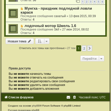
Ответы:
50
1
2
3
4
5
6
Мунгха - праздник подледной ловли
карася
Последнее сообщение
сахатый
«
13 фев 2015, 00:39
Ответы:
4
лодочный мотор Шмель 1.6
Последнее сообщение
Skif
«
27 июн 2014, 08:02
Ответы:
4
Новая тема
Н
о
в
а
я
т
е
м
а
1
2
След.
Отметить все темы как прочтённые
• 27 тем
Перейти
Права доступа
Вы
не можете
начинать темы
Вы
не можете
отвечать на сообщения
Вы
не можете
редактировать свои сообщения
Вы
не можете
удалять свои сообщения
Вы
не можете
добавлять вложения
Список форумов
Часовой пояс:
UTC
Создано на основе
phpBB
® Forum Software © phpBB Limited
Русская поддержка phpBB