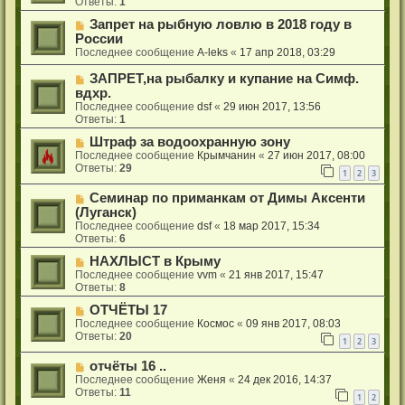
Ответы:
1
Запрет на рыбную ловлю в 2018 году в
России
Последнее сообщение
A-leks
«
17 апр 2018, 03:29
ЗАПРЕТ,на рыбалку и купание на Симф.
вдхр.
Последнее сообщение
dsf
«
29 июн 2017, 13:56
Ответы:
1
Штраф за водоохранную зону
Последнее сообщение
Крымчанин
«
27 июн 2017, 08:00
Ответы:
29
1
2
3
Семинар по приманкам от Димы Аксенти
(Луганск)
Последнее сообщение
dsf
«
18 мар 2017, 15:34
Ответы:
6
НАХЛЫСТ в Крыму
Последнее сообщение
vvm
«
21 янв 2017, 15:47
Ответы:
8
ОТЧЁТЫ 17
Последнее сообщение
Космос
«
09 янв 2017, 08:03
Ответы:
20
1
2
3
отчёты 16 ..
Последнее сообщение
Женя
«
24 дек 2016, 14:37
Ответы:
11
1
2