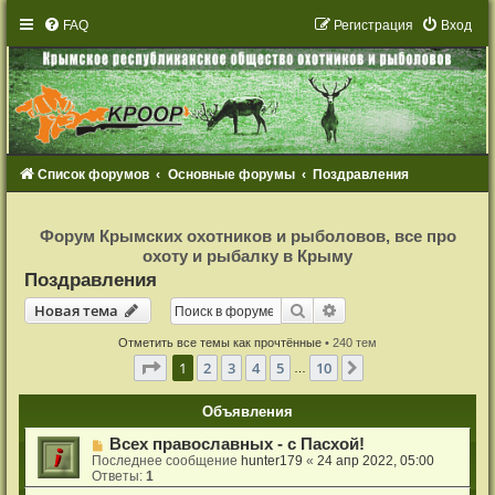
FAQ
Р
е
г
и
с
т
р
а
ц
и
я
Вход
Список форумов
Основные форумы
Поздравления
Р
е
Форум Крымских охотников и рыболовов, все про
г
охоту и рыбалку в Крыму
и
с
Поздравления
т
р
Новая тема
Поиск
Расширенный поиск
Н
о
в
а
я
т
е
м
а
а
ц
и
Отметить все темы как прочтённые
• 240 тем
я
Страница
1
из
10
1
2
3
4
5
10
След.
…
Объявления
Всех православных - с Пасхой!
Последнее сообщение
hunter179
«
24 апр 2022, 05:00
Ответы:
1