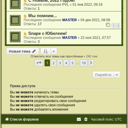
С Новым, 2022 Годом!
Последнее сообщение
PVL
«
01 янв 2022, 09:16
Ответы:
1
Мы помним...
Последнее сообщение
MASTER
«
04 дек 2021, 08:06
Ответы:
17
1
2
Snape с Юбилеем!
Последнее сообщение
MASTER
«
22 ноя 2021, 07:57
Ответы:
3
Новая тема
Н
о
в
а
я
т
е
м
а
Отметить все темы как прочтённые
• 240 тем
Страница
1
из
10
1
2
3
4
5
10
След.
…
Перейти
Права доступа
Вы
не можете
начинать темы
Вы
не можете
отвечать на сообщения
Вы
не можете
редактировать свои сообщения
Вы
не можете
удалять свои сообщения
Вы
не можете
добавлять вложения
Список форумов
Часовой пояс:
UTC