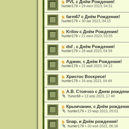
PVL с Днём Рождения!
hunter179
»
29 июл 2023, 04:51
farm67 с Днём Рождения!
hunter179
»
30 авг 2023, 04:15
Krilov с Днём Рождения!
hunter179
»
21 июл 2023, 03:55
dsf , с Днём Рождения!
hunter179
»
28 май 2023, 04:59
Админ, с Днём Рождения!
hunter179
»
22 май 2023, 04:13
Христос Воскресе!
hunter179
»
16 апр 2023, 04:49
А.В. Стоячко с Днем рождени
Yurec68
»
13 апр 2023, 17:40
Крымчанин, с Днём рождени
hunter179
»
23 мар 2023, 05:01
Snap, и Днём рождения!
hunter179
»
20 ноя 2022, 06:18