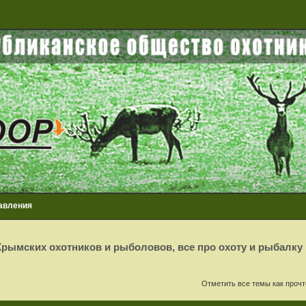
авления
рымских охотников и рыболовов, все про охоту и рыбалку
сширенный поиск
Отметить все темы как проч