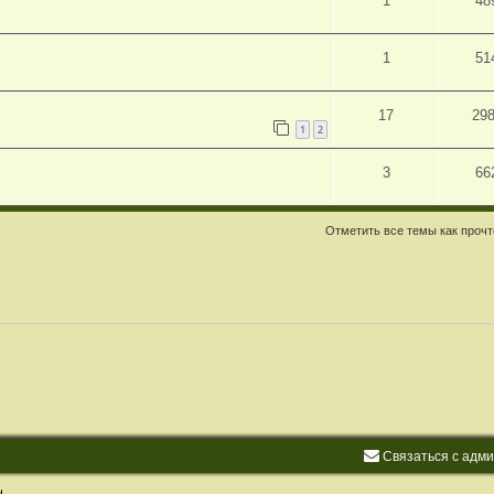
1
48
1
51
17
29
1
2
3
66
Отметить все темы как проч
С
в
я
з
а
т
ь
с
я
с
а
д
м
d