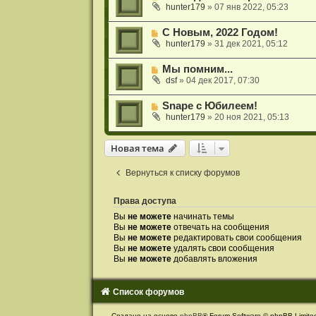
hunter179
»
07 янв 2022, 05:23
С Новым, 2022 Годом!
hunter179
»
31 дек 2021, 05:12
Мы помним...
dsf
»
04 дек 2017, 07:30
Snape с Юбилеем!
hunter179
»
20 ноя 2021, 05:13
Новая тема
Н
о
в
а
я
т
е
м
а
Вернуться к списку форумов
Права доступа
Вы
не можете
начинать темы
Вы
не можете
отвечать на сообщения
Вы
не можете
редактировать свои сообщения
Вы
не можете
удалять свои сообщения
Вы
не можете
добавлять вложения
Список форумов
С
Создано на основе
phpBB
® Forum Software © phpBB Limite