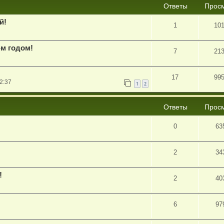
Ответы
Прос
й!
1
10
-м годом!
7
21
17
99
2:37
1
2
Ответы
Прос
0
63
2
34
!
2
40
6
97