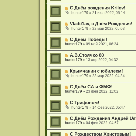
С Днём рождения Krilov!
hunter179
»
21 июл 2022, 05:14
VladiZlav, с Днём Рождения!
hunter179
»
22 май 2022, 05:03
С Днём Победы!
hunter179
»
09 май 2021, 06:34
А.В.Стоячко 80
hunter179
»
13 апр 2022, 04:32
Крымчанин с юбилеем!
hunter179
»
23 мар 2022, 04:34
С Днём СА и ФМФ!
hunter179
»
23 фев 2022, 11:02
С Трифоном!
hunter179
»
14 фев 2022, 05:47
С Днём Рождения Андрей Ust
hunter179
»
04 фев 2022, 04:57
С Рождеством Христовым!