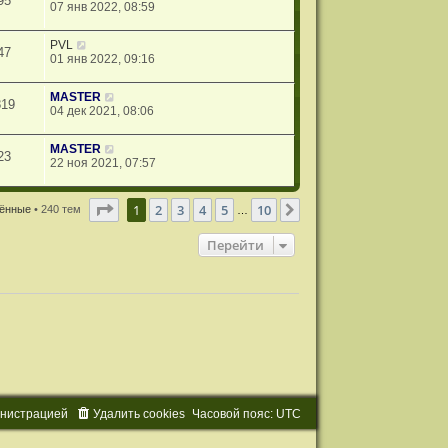
95
07 янв 2022, 08:59
PVL
47
01 янв 2022, 09:16
MASTER
819
04 дек 2021, 08:06
MASTER
23
22 ноя 2021, 07:57
Страница
1
из
10
1
2
3
4
5
10
След.
тённые
• 240 тем
…
Перейти
и
н
и
с
т
р
а
ц
и
е
й
Удалить cookies
Часовой пояс:
UTC