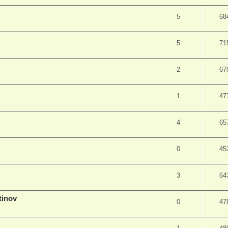
5
68
5
71
2
67
1
47
4
65
0
45
3
64
inov
0
47