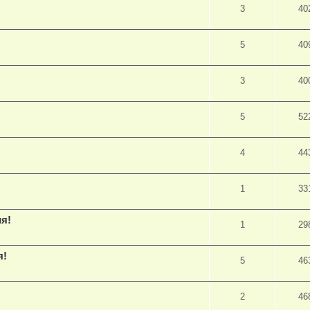
3
40
5
40
3
40
5
52
4
44
1
33
я!
1
29
я!
5
46
2
46