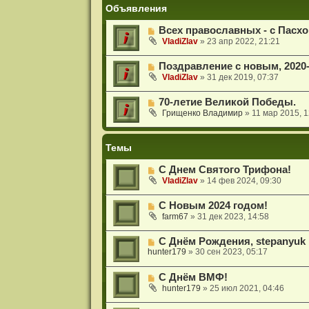
и
Объявления
я
Всех православных - с Пасхо
VladiZlav
»
23 апр 2022, 21:21
Поздравление с новым, 2020
VladiZlav
»
31 дек 2019, 07:37
70-летие Великой Победы.
Грищенко Владимир
»
11 мар 2015, 1
Темы
С Днем Святого Трифона!
VladiZlav
»
14 фев 2024, 09:30
С Новым 2024 годом!
farm67
»
31 дек 2023, 14:58
С Днём Рождения, stepanyuk 
hunter179
»
30 сен 2023, 05:17
С Днём ВМФ!
hunter179
»
25 июл 2021, 04:46