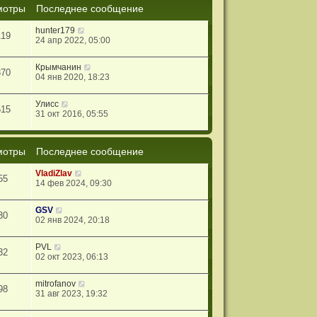
мотры
Последнее сообщение
hunter179
119
24 апр 2022, 05:00
Крымчанин
370
04 янв 2020, 18:23
Улисс
515
31 окт 2016, 05:55
мотры
Последнее сообщение
VladiZlav
55
14 фев 2024, 09:30
GSV
30
02 янв 2024, 20:18
PVL
32
02 окт 2023, 06:13
mitrofanov
98
31 авг 2023, 19:32