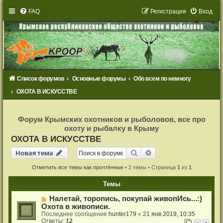
FAQ
Р
е
г
и
с
т
р
а
ц
и
я
Вход
Список форумов
Основные форумы
Обо всем по немногу
ОХОТА В ИСКУССТВЕ
Р
е
Форум Крымских охотников и рыболовов, все про
г
охоту и рыбалку в Крыму
и
с
ОХОТА В ИСКУССТВЕ
т
р
Новая тема
Поиск
Расширенный поиск
Н
о
в
а
я
т
е
м
а
а
ц
и
Отметить все темы как прочтённые
• 2 темы • Страница
1
из
1
я
Темы
Налетай, торопись, покупай живопИсь...:)
Охота в живописи.
Последнее сообщение
hunter179
«
21 янв 2019, 10:35
Ответы:
12