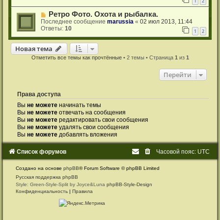
1
2
Ретро Фото. Охота и рыбалка.
Последнее сообщение
marussia
«
02 июл 2013, 11:44
Ответы:
10
1
2
Новая тема
Н
о
в
а
я
т
е
м
а
Отметить все темы как прочтённые
• 2 темы • Страница
1
из
1
Перейти
Права доступа
Вы
не можете
начинать темы
Вы
не можете
отвечать на сообщения
Вы
не можете
редактировать свои сообщения
Вы
не можете
удалять свои сообщения
Вы
не можете
добавлять вложения
Список форумов
Часовой пояс:
UTC
Создано на основе
phpBB
® Forum Software © phpBB Limited
Русская поддержка phpBB
Style: Green-Style-Split by Joyce&Luna
phpBB-Style-Design
Конфиденциальность
|
Правила