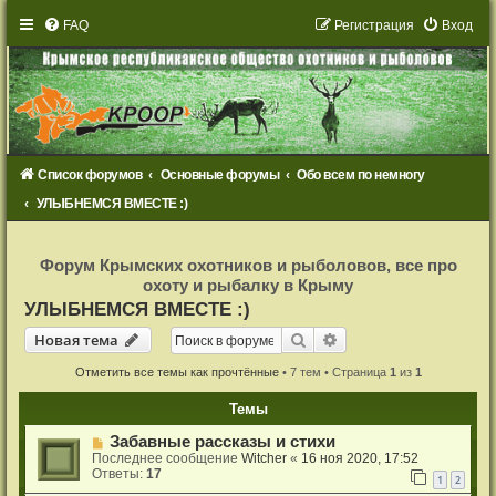
FAQ
Р
е
г
и
с
т
р
а
ц
и
я
Вход
Список форумов
Основные форумы
Обо всем по немногу
УЛЫБНЕМСЯ ВМЕСТЕ :)
Р
е
Форум Крымских охотников и рыболовов, все про
г
охоту и рыбалку в Крыму
и
с
УЛЫБНЕМСЯ ВМЕСТЕ :)
т
р
Новая тема
Поиск
Расширенный поиск
Н
о
в
а
я
т
е
м
а
а
ц
и
Отметить все темы как прочтённые
• 7 тем • Страница
1
из
1
я
Темы
Забавные рассказы и стихи
Последнее сообщение
Witcher
«
16 ноя 2020, 17:52
Ответы:
17
1
2