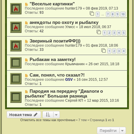
"Веселые картинки"
Последнее сообщение
hunter179
«
08 фев 2019, 07:13
Ответы:
93
1
7
8
9
10
…
анекдоты про охоту и рыбалку
Последнее сообщение
Улисс
«
18 июл 2018, 06:37
Ответы:
42
1
2
3
4
5
Звериный позитиФФ)))
Последнее сообщение
hunter179
«
01 фев 2018, 18:06
Ответы:
33
1
2
3
4
Рыбакам на заметку!
Последнее сообщение
Крымчанин
«
26 окт 2015, 18:18
Сам, понял, что сказал?!
Последнее сообщение
GSV
«
16 сен 2015, 12:57
Ответы:
1
Пародия на передачу "Диалоги о
рыбалке" Большая разница
Последнее сообщение
Сергей КП
«
12 мар 2015, 10:16
Ответы:
1
Новая тема
Н
о
в
а
я
т
е
м
а
Отметить все темы как прочтённые
• 7 тем • Страница
1
из
1
Перейти