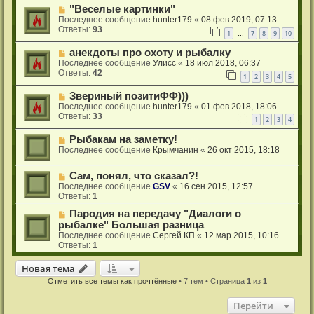
"Веселые картинки"
Последнее сообщение
hunter179
«
08 фев 2019, 07:13
Ответы:
93
1
7
8
9
10
…
анекдоты про охоту и рыбалку
Последнее сообщение
Улисс
«
18 июл 2018, 06:37
Ответы:
42
1
2
3
4
5
Звериный позитиФФ)))
Последнее сообщение
hunter179
«
01 фев 2018, 18:06
Ответы:
33
1
2
3
4
Рыбакам на заметку!
Последнее сообщение
Крымчанин
«
26 окт 2015, 18:18
Сам, понял, что сказал?!
Последнее сообщение
GSV
«
16 сен 2015, 12:57
Ответы:
1
Пародия на передачу "Диалоги о
рыбалке" Большая разница
Последнее сообщение
Сергей КП
«
12 мар 2015, 10:16
Ответы:
1
Новая тема
Н
о
в
а
я
т
е
м
а
Отметить все темы как прочтённые
• 7 тем • Страница
1
из
1
Перейти