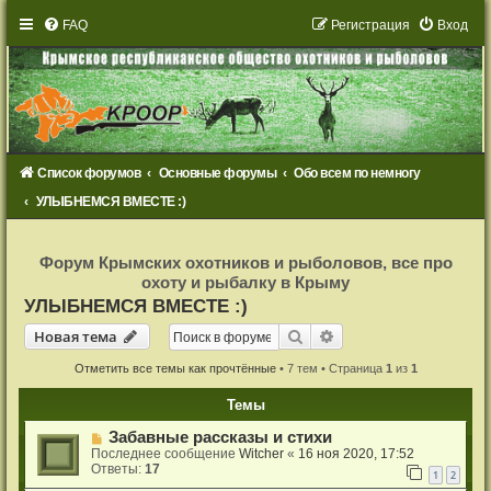
FAQ
Р
е
г
и
с
т
р
а
ц
и
я
Вход
Список форумов
Основные форумы
Обо всем по немногу
УЛЫБНЕМСЯ ВМЕСТЕ :)
Р
е
Форум Крымских охотников и рыболовов, все про
г
охоту и рыбалку в Крыму
и
с
УЛЫБНЕМСЯ ВМЕСТЕ :)
т
р
Новая тема
Поиск
Расширенный поиск
Н
о
в
а
я
т
е
м
а
а
ц
и
Отметить все темы как прочтённые
• 7 тем • Страница
1
из
1
я
Темы
Забавные рассказы и стихи
Последнее сообщение
Witcher
«
16 ноя 2020, 17:52
Ответы:
17
1
2