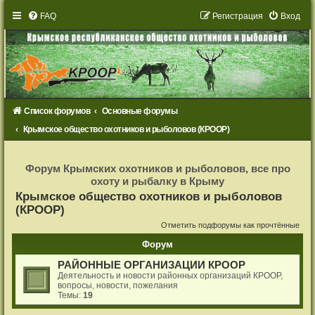
FAQ
Р
е
г
и
с
т
р
а
ц
и
я
Вход
Список форумов
Основные форумы
Крымское общество охотников и рыболовов (КРООР)
Р
е
Форум Крымских охотников и рыболовов, все про
г
охоту и рыбалку в Крыму
и
с
Крымское общество охотников и рыболовов
т
(КРООР)
р
а
Отметить подфорумы как прочтённые
ц
и
я
Форум
РАЙОННЫЕ ОРГАНИЗАЦИИ КРООР
Деятельность и новости районных организаций КРООР,
вопросы, новости, пожелания
Темы:
19