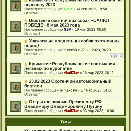
Крымские Республиканские состязания по
перепелу 2023
Последнее сообщение
Бонс
«
14 сен 2023, 19:58
Ответы:
3
Выставка охотничьих собак «САЛЮТ
ПОБЕДЕ» 8 мая 2023 года
Последнее сообщение
GSV
«
10 май 2023, 08:50
Ответы:
7
Уважаемые владельцы собак охотничьих
пород!
Последнее сообщение
Yurec68
«
27 окт 2023, 04:20
Ответы:
29
1
2
3
Крымские Республиканские состязания
легавых по куропатке
Последнее сообщение
VladiZlav
«
16 мар 2023, 20:11
23.02.2023 Охотничий автомобильный
биатлон
Последнее сообщение
makoste
«
17 мар 2023, 14:16
Ответы:
4
Открытое письмо Президенту РФ
Владимиру Владимировичу Путину
Последнее сообщение
VladiZlav
«
03 мар 2022, 16:06
Темы
Крымские республиканские состязания по