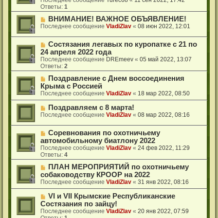
Ответы:
1
ВНИМАНИЕ! ВАЖНОЕ ОБЪЯВЛЕНИЕ!
Последнее сообщение
VladiZlav
«
08 июн 2022, 12:01
Состязания легавых по куропатке с 21 по
24 апреля 2022 года
Последнее сообщение
DREmeev
«
05 май 2022, 13:07
Ответы:
2
Поздравление с Днем воссоединения
Крыма с Россией
Последнее сообщение
VladiZlav
«
18 мар 2022, 08:50
Поздравляем с 8 марта!
Последнее сообщение
VladiZlav
«
08 мар 2022, 08:16
Соревнования по охотничьему
автомобильному биатлону 2022
Последнее сообщение
VladiZlav
«
24 фев 2022, 11:29
Ответы:
4
ПЛАН МЕРОПРИЯТИЙ по охотничьему
собаководству КРООР на 2022
Последнее сообщение
VladiZlav
«
31 янв 2022, 08:16
VI и VII Крымские Республиканские
Состязания по зайцу!
Последнее сообщение
VladiZlav
«
20 янв 2022, 07:59
Ответы:
1