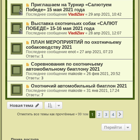
Приглашаем на Турнир «Салютуем
Победе» 15 мая 2021 года
Последнее сообщение
VladiZlav
«
29 апр 2021, 10:42
Выставка охотничьих собак «САЛЮТ
ПОБЕДЕ» 15-16 мая 2021 года
Последнее сообщение
VladiZlav
«
28 апр 2021, 12:07
ПЛАН МЕРОПРИЯТИЙ по охотничьему
собаководству 2021
Последнее сообщение
enot
«
27 апр 2021, 07:23
Ответы:
1
Соревнования по охотничьему
автомобильному биатлону 2021
Последнее сообщение
makoste
«
26 фев 2021, 20:52
Ответы:
3
Охотничий автомобильный биатлон 2021
Последнее сообщение
makoste
«
31 янв 2021, 17:24
Ответы:
7
Новая тема
Н
о
в
а
я
т
е
м
а
1
2
3
4
След.
Отметить все темы как прочтённые
• 99 тем
Перейти
Права доступа