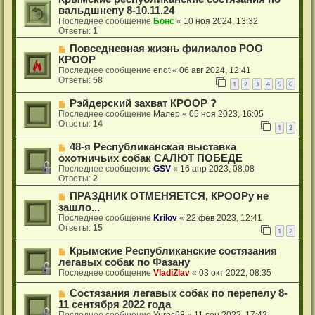
вальдшнепу 8-10.11.24
Последнее сообщение
Бонс
«
10 ноя 2024, 13:32
Ответы:
1
Повседневная жизнь филиалов РОО
КРООР
Последнее сообщение
enot
«
06 авг 2024, 12:41
Ответы:
58
1
2
3
4
5
6
Рэйдерский захват КРООР ?
Последнее сообщение
Малер
«
05 ноя 2023, 16:05
Ответы:
14
1
2
48-я Республиканская выставка
охотничьих собак САЛЮТ ПОБЕДЕ
Последнее сообщение
GSV
«
16 апр 2023, 08:08
Ответы:
2
ПРАЗДНИК ОТМЕНЯЕТСЯ, КРООРу не
зашло...
Последнее сообщение
Krilov
«
22 фев 2023, 12:41
Ответы:
15
1
2
Крымские Республиканские состязания
легавых собак по Фазану
Последнее сообщение
VladiZlav
«
03 окт 2022, 08:35
Состязания легавых собак по перепелу 8-
11 сентября 2022 года
Последнее сообщение
Yurec68
«
11 сен 2022, 17:42