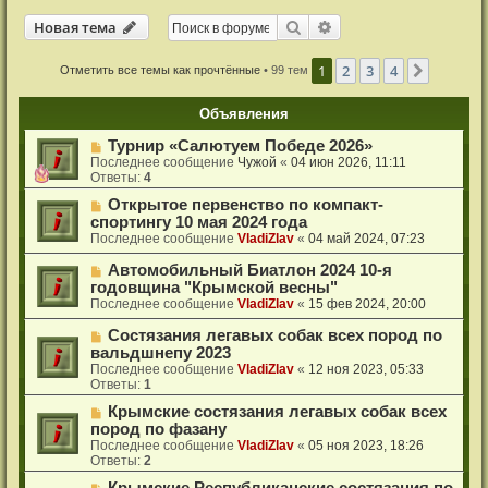
Новая тема
Поиск
Расширенный поиск
Н
о
в
а
я
т
е
м
а
1
2
3
4
След.
Отметить все темы как прочтённые
• 99 тем
Объявления
Турнир «Салютуем Победе 2026»
Последнее сообщение
Чужой
«
04 июн 2026, 11:11
Ответы:
4
Открытое первенство по компакт-
спортингу 10 мая 2024 года
Последнее сообщение
VladiZlav
«
04 май 2024, 07:23
Автомобильный Биатлон 2024 10-я
годовщина "Крымской весны"
Последнее сообщение
VladiZlav
«
15 фев 2024, 20:00
Состязания легавых собак всех пород по
вальдшнепу 2023
Последнее сообщение
VladiZlav
«
12 ноя 2023, 05:33
Ответы:
1
Крымские состязания легавых собак всех
пород по фазану
Последнее сообщение
VladiZlav
«
05 ноя 2023, 18:26
Ответы:
2