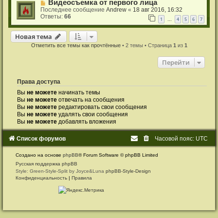
Видеосъемка от первого лица
Последнее сообщение
Andrew
«
18 авг 2016, 16:32
Ответы:
66
1
4
5
6
7
…
Новая тема
Н
о
в
а
я
т
е
м
а
Отметить все темы как прочтённые
• 2 темы • Страница
1
из
1
Перейти
Права доступа
Вы
не можете
начинать темы
Вы
не можете
отвечать на сообщения
Вы
не можете
редактировать свои сообщения
Вы
не можете
удалять свои сообщения
Вы
не можете
добавлять вложения
Список форумов
Часовой пояс:
UTC
Создано на основе
phpBB
® Forum Software © phpBB Limited
Русская поддержка phpBB
Style: Green-Style-Split by Joyce&Luna
phpBB-Style-Design
Конфиденциальность
|
Правила