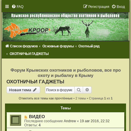
FAQ
Р
е
г
и
с
т
р
а
ц
и
я
Вход
Список форумов
Основные форумы
Охотный ряд
ОХОТНИЧЬИ ГАДЖЕТЫ
Р
е
Форум Крымских охотников и рыболовов, все про
г
охоту и рыбалку в Крыму
и
с
ОХОТНИЧЬИ ГАДЖЕТЫ
т
р
Новая тема
Поиск
Расширенный поиск
Н
о
в
а
я
т
е
м
а
а
ц
и
Отметить все темы как прочтённые
• 2 темы • Страница
1
из
1
я
Темы
ВИДЕО
Последнее сообщение
Andrew
«
19 авг 2016, 22:32
Ответы:
4