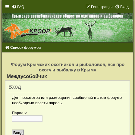
FAQ
Р
е
г
и
с
т
р
а
ц
и
я
Вход
Список форумов
Р
е
Форум Крымских охотников и рыболовов, все про
г
охоту и рыбалку в Крыму
и
с
Междусобойчик
т
р
а
Вход
ц
и
я
Для просмотра или размещения сообщений в этом форуме
необходимо ввести пароль.
Пароль: