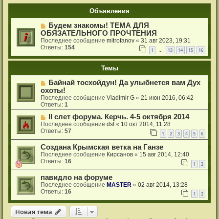
Объявления
Будем знакомы! ТЕМА ДЛЯ
ОБЯЗАТЕЛЬНОГО ПРОЧТЕНИЯ
Последнее сообщение
mitrofanov
«
31 авг 2023, 19:31
Ответы:
154
1
13
14
15
16
…
Темы
Байнай тосхойдун! Да улыбнется вам Дух
охоты!
Последнее сообщение
Vladimir G
«
21 июн 2016, 06:42
Ответы:
1
ІІ слет форума. Керчь. 4-5 октября 2014
Последнее сообщение
dsf
«
10 окт 2014, 11:28
Ответы:
57
1
2
3
4
5
6
Создана Крымская ветка на Ганзе
Последнее сообщение
Кирсанов
«
15 авг 2014, 12:40
Ответы:
16
1
2
павидло на форуме
Последнее сообщение
MASTER
«
02 авг 2014, 13:28
Ответы:
16
1
2
Новая тема
Н
о
в
а
я
т
е
м
а