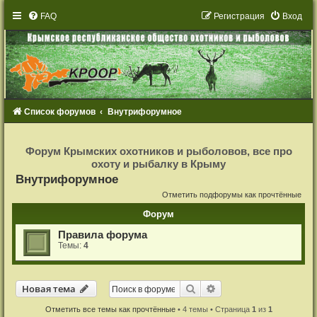
FAQ
Р
е
г
и
с
т
р
а
ц
и
я
Вход
Список форумов
Внутрифорумное
Р
е
Форум Крымских охотников и рыболовов, все про
г
охоту и рыбалку в Крыму
и
с
Внутрифорумное
т
р
Отметить подфорумы как прочтённые
а
ц
Форум
и
я
Правила форума
Темы:
4
Новая тема
Поиск
Расширенный поиск
Н
о
в
а
я
т
е
м
а
Отметить все темы как прочтённые
• 4 темы • Страница
1
из
1