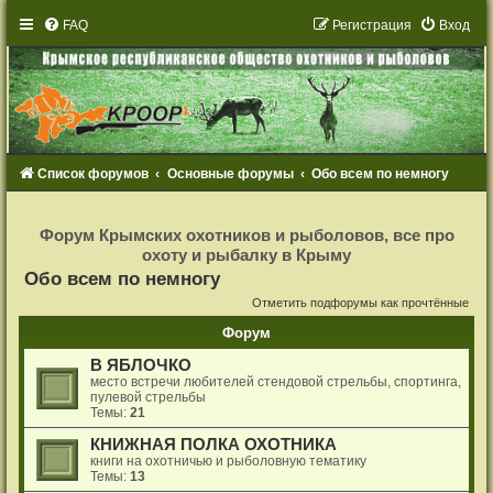
FAQ
Р
е
г
и
с
т
р
а
ц
и
я
Вход
Список форумов
Основные форумы
Обо всем по немногу
Р
е
Форум Крымских охотников и рыболовов, все про
г
охоту и рыбалку в Крыму
и
с
Обо всем по немногу
т
р
Отметить подфорумы как прочтённые
а
ц
Форум
и
я
В ЯБЛОЧКО
место встречи любителей стендовой стрельбы, спортинга,
пулевой стрельбы
Темы:
21
КНИЖНАЯ ПОЛКА ОХОТНИКА
книги на охотничью и рыболовную тематику
Темы:
13