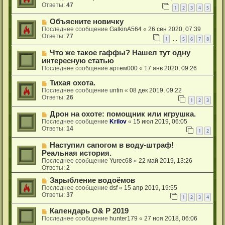
Ответы:
47
1
2
3
4
5
Объясните новичку
Последнее сообщение
GalkinA564
«
26 сен 2020, 07:39
Ответы:
77
1
5
6
7
8
…
Что же такое гаффы? Нашел тут одну
интересную статью
Последнее сообщение
артем000
«
17 янв 2020, 09:26
Тихая охота.
Последнее сообщение
untin
«
08 дек 2019, 09:22
Ответы:
26
1
2
3
Дрон на охоте: помощник или игрушка.
Последнее сообщение
Krilov
«
15 июл 2019, 06:05
Ответы:
14
1
2
Наступил сапогом в воду-штраф!
Реальная история.
Последнее сообщение
Yurec68
«
22 май 2019, 13:26
Ответы:
2
Зарыбление водоёмов
Последнее сообщение
dsf
«
15 апр 2019, 19:55
Ответы:
37
1
2
3
4
Календарь О& Р 2019
Последнее сообщение
hunter179
«
27 ноя 2018, 06:06