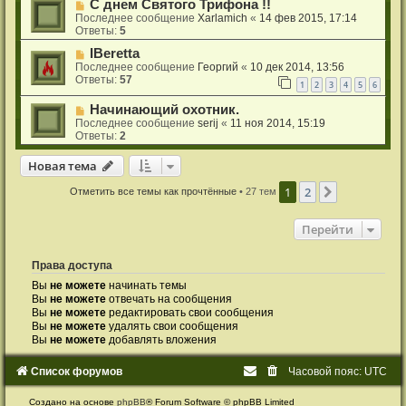
С днем Святого Трифона !!
Последнее сообщение
Xarlamich
«
14 фев 2015, 17:14
Ответы:
5
IBeretta
Последнее сообщение
Георгий
«
10 дек 2014, 13:56
Ответы:
57
1
2
3
4
5
6
Начинающий охотник.
Последнее сообщение
serij
«
11 ноя 2014, 15:19
Ответы:
2
Новая тема
Н
о
в
а
я
т
е
м
а
1
2
След.
Отметить все темы как прочтённые
• 27 тем
Перейти
Права доступа
Вы
не можете
начинать темы
Вы
не можете
отвечать на сообщения
Вы
не можете
редактировать свои сообщения
Вы
не можете
удалять свои сообщения
Вы
не можете
добавлять вложения
Список форумов
Часовой пояс:
UTC
Создано на основе
phpBB
® Forum Software © phpBB Limited