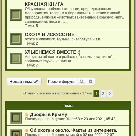
КРАСНАЯ КНИГА
Обсуждаем проблемы экологии, природохранные
мероприятия, говорим о бережном отношении к живой
природе, включая животных занесенных в красную книгу,
заповедники, леса и т.д.
Темы:
5
ОХОТА В ИСКУССТВЕ
охота в живописи, музыке, литературе и т.п.
Темы:
2
УЛЫБНЕМСЯ ВМЕСТЕ :)
Анекдоты об охоте и рыбалке, "веселые картинки",
забавные случаи из жизни..
Темы:
7
Новая тема
Поиск
Расширенный поиск
Н
о
в
а
я
т
е
м
а
1
2
След.
Отметить все темы как прочтённые
• 27 тем
Темы
Дрофы в Крыму
Последнее сообщение
Yurec68
«
23 дек 2021, 05:42
Об охоте и около. Факты из интернета.
Последнее сообщение
моисей
«
02 окт 2021, 12:07