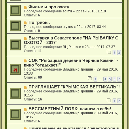
Фильмы про охоту
Последнее сообщение
solmir
«
22 сен 2018, 11:19
Ответы:
6
По грибы.
Последнее сообщение
ulyxes
«
22 авг 2017, 03:44
Ответы:
9
Выставка в Севастополе "НА РЫБАЛКУ С
ОХОТОЙ - 2017"
Последнее сообщение
ВЦ Ростэкс
«
28 апр 2017, 07:37
Ответы:
11
1
2
СОК "Рыбацкая деревня Черные Камни" -
кино "отдыхает!"
Последнее сообщение
Владимир Трошин
«
29 май 2016,
13:33
Ответы:
69
1
4
5
6
7
…
ПРИГЛАШАЕТ "КРЫМСКАЯ ВЕРТИКАЛЬ"!
Последнее сообщение
Владимир Трошин
«
29 май 2016,
01:56
Ответы:
16
1
2
БЕССМЕРТНЫЙ ПОЛК: начнем с себя!
Последнее сообщение
Владимир Трошин
«
09 май 2016,
18:36
Ответы:
6
Приглашаем на выставку в Севастополе в