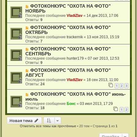
ФОТОКОНКУРС "ОХОТА НА ФОТО"
НОЯБРЬ
Последнее сообщение
VladiZlav
«
14 дек 2013, 17:06
Ответы:
9
ФОТОКОНКУРС "ОХОТА НА ФОТО"
ОКТЯБРЬ
Последнее сообщение
trackernik
«
13 ноя 2013, 15:19
Ответы:
7
ФОТОКОНКУРС "ОХОТА НА ФОТО"
СЕНТЯБРЬ
Последнее сообщение
hunter179
«
07 окт 2013, 12:53
Ответы:
9
ФОТОКОНКУРС "ОХОТА НА ФОТО"
АВГУСТ
Последнее сообщение
VladiZlav
«
18 сен 2013, 11:00
Ответы:
24
1
2
3
ФОТОКОНКУРС "ОХОТА НА ФОТО" июнь-
июль
Последнее сообщение
Бонс
«
03 июл 2013, 17:29
Ответы:
18
1
2
Новая тема
Н
о
в
а
я
т
е
м
а
Отметить все темы как прочтённые
• 20 тем • Страница
1
из
1
Перейти