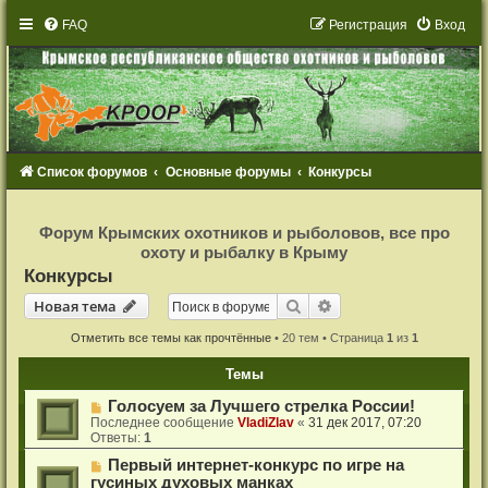
FAQ
Р
е
г
и
с
т
р
а
ц
и
я
Вход
Список форумов
Основные форумы
Конкурсы
Р
е
Форум Крымских охотников и рыболовов, все про
г
охоту и рыбалку в Крыму
и
с
Конкурсы
т
р
Новая тема
Поиск
Расширенный поиск
Н
о
в
а
я
т
е
м
а
а
ц
и
Отметить все темы как прочтённые
• 20 тем • Страница
1
из
1
я
Темы
Голосуем за Лучшего стрелка России!
Последнее сообщение
VladiZlav
«
31 дек 2017, 07:20
Ответы:
1
Первый интернет-конкурс по игре на
гусиных духовых манках