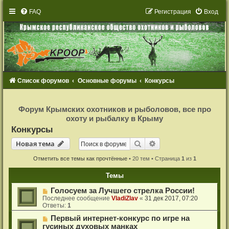
FAQ
Р
е
г
и
с
т
р
а
ц
и
я
Вход
Список форумов
Основные форумы
Конкурсы
Р
е
Форум Крымских охотников и рыболовов, все про
г
охоту и рыбалку в Крыму
и
с
Конкурсы
т
р
Новая тема
Поиск
Расширенный поиск
Н
о
в
а
я
т
е
м
а
а
ц
и
Отметить все темы как прочтённые
• 20 тем • Страница
1
из
1
я
Темы
Голосуем за Лучшего стрелка России!
Последнее сообщение
VladiZlav
«
31 дек 2017, 07:20
Ответы:
1
Первый интернет-конкурс по игре на
гусиных духовых манках