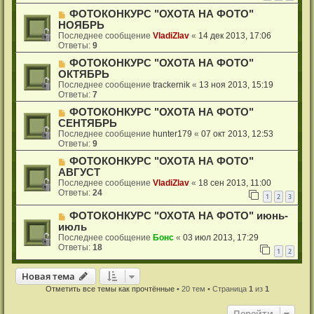
ФОТОКОНКУРС "ОХОТА НА ФОТО"
НОЯБРЬ
Последнее сообщение
VladiZlav
«
14 дек 2013, 17:06
Ответы:
9
ФОТОКОНКУРС "ОХОТА НА ФОТО"
ОКТЯБРЬ
Последнее сообщение
trackernik
«
13 ноя 2013, 15:19
Ответы:
7
ФОТОКОНКУРС "ОХОТА НА ФОТО"
СЕНТЯБРЬ
Последнее сообщение
hunter179
«
07 окт 2013, 12:53
Ответы:
9
ФОТОКОНКУРС "ОХОТА НА ФОТО"
АВГУСТ
Последнее сообщение
VladiZlav
«
18 сен 2013, 11:00
Ответы:
24
1
2
3
ФОТОКОНКУРС "ОХОТА НА ФОТО" июнь-
июль
Последнее сообщение
Бонс
«
03 июл 2013, 17:29
Ответы:
18
1
2
Новая тема
Н
о
в
а
я
т
е
м
а
Отметить все темы как прочтённые
• 20 тем • Страница
1
из
1
Перейти