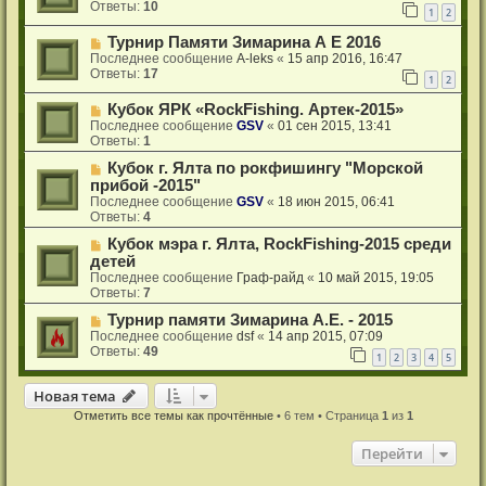
Ответы:
10
1
2
Турнир Памяти Зимарина А Е 2016
Последнее сообщение
A-leks
«
15 апр 2016, 16:47
Ответы:
17
1
2
Кубок ЯРК «RockFishing. Артек-2015»
Последнее сообщение
GSV
«
01 сен 2015, 13:41
Ответы:
1
Кубок г. Ялта по рокфишингу "Морской
прибой -2015"
Последнее сообщение
GSV
«
18 июн 2015, 06:41
Ответы:
4
Кубок мэра г. Ялта, RockFishing-2015 среди
детей
Последнее сообщение
Граф-райд
«
10 май 2015, 19:05
Ответы:
7
Турнир памяти Зимарина А.Е. - 2015
Последнее сообщение
dsf
«
14 апр 2015, 07:09
Ответы:
49
1
2
3
4
5
Новая тема
Н
о
в
а
я
т
е
м
а
Отметить все темы как прочтённые
• 6 тем • Страница
1
из
1
Перейти