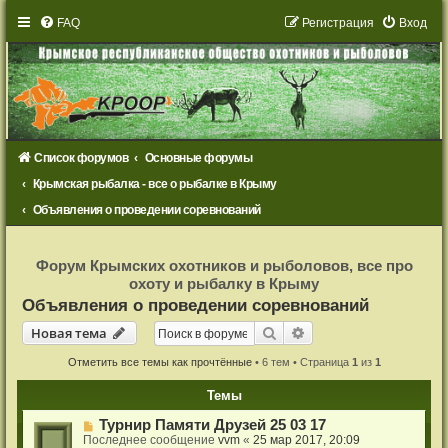
FAQ
Р
е
г
и
с
т
р
а
ц
и
я
Вход
Список форумов
Основные форумы
Крымская рыбалка - все о рыбалке в Крыму
Объявления о проведении соревнований
Р
е
Форум Крымских охотников и рыболовов, все про
г
охоту и рыбалку в Крыму
и
с
Объявления о проведении соревнований
т
р
Новая тема
Поиск
Расширенный поиск
Н
о
в
а
я
т
е
м
а
а
ц
и
Отметить все темы как прочтённые
• 6 тем • Страница
1
из
1
я
Темы
Турнир Памяти Друзей 25 03 17
Последнее сообщение
vvm
«
25 мар 2017, 20:09