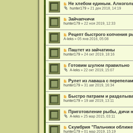
Не хлебом единым. Алкоголь
hunter179
»
21 дек 2018, 14:19
Зайчапчичи
hunter179
»
22 ноя 2019, 12:33
Рецепт быстрого копчения р
A-leks
»
05 янв 2016, 05:08
Паштет из зайчатины
hunter179
»
24 окт 2019, 18:16
Готовим шулюм правильно
A-leks
»
22 окт 2019, 15:07
Рулет из лаваша с перепела
hunter179
»
31 авг 2019, 16:34
Быстро патраем и разделыв
hunter179
»
19 авг 2019, 13:11
Приготовление рыбы, дичи н
A-leks
»
25 мар 2015, 03:11
Скумбрия "Пальчики оближ
hunter179
»
01 мар 2019, 15:19