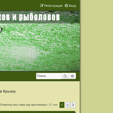
Р
е
г
и
с
т
р
а
ц
и
я
Вход
Поиск
Расширенный поиск
 в Крыму
1
2
След.
Отметить все темы как прочтённые
• 37 тем