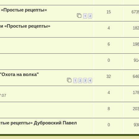
и «Простые рецепты»
15
673
1
2
ии «Простые рецепты»
4
18
6
19
0
91
"Охота на волка"
32
64
1
2
3
4
4
17
7:07
8
20
стые рецепты» Дубровский Павел
0
93