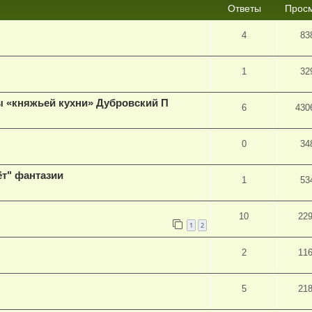
Ответы
Прос
4
83
1
32
ы «княжьей кухни» Дубровский П
6
430
0
34
ёт" фантазии
1
53
10
22
1
2
2
11
5
21