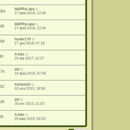
MaRRyLapa
564
27 фев 2019, 13:36
MaRRyLapa
295
27 фев 2019, 13:34
hunter179
809
27 дек 2018, 07:16
A-leks
48
29 авг 2017, 12:27
dsf
674
24 фев 2016, 07:58
Xarlamich
852
02 ноя 2015, 18:56
dsf
326
30 окт 2015, 21:53
A-leks
00
20 мар 2015, 03:20