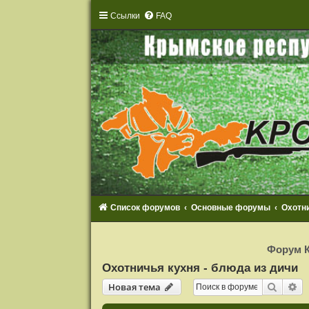
Ссылки
FAQ
Список форумов
Основные форумы
Охотни
Р
е
Форум К
г
и
Охотничья кухня - блюда из дичи
с
т
Новая тема
Поиск
Ра
Н
о
в
а
я
т
е
м
а
р
а
ц