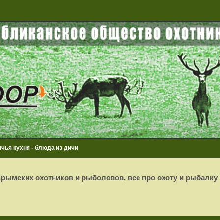
чья кухня - блюда из дичи
рымских охотников и рыболовов, все про охоту и рыбалку
сширенный поиск