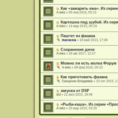
Как «зажарить ежа». Из сери
A-leks
»
05 янв 2016, 05:13
Картошка под шубой. Из сер
A-leks
»
14 мар 2015, 05:19
Паштет из фазана
marussia
»
18 май 2013, 17:08
Сохранение дичи
A-leks
»
29 авг 2017, 12:27
Можно ли есть волка Форум 
A-leks
»
09 фев 2016, 05:10
Как приготовить фазана
Грищенко Владимир
»
23 окт 2015, 1
закуска от DSF
dsf
»
22 июл 2015, 19:49
«Рыба-каша». Из серии «Про
A-leks
»
20 мар 2015, 03:20