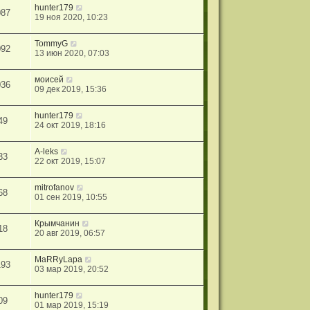
hunter179
087
19 ноя 2020, 10:23
TommyG
092
13 июн 2020, 07:03
моисей
036
09 дек 2019, 15:36
hunter179
49
24 окт 2019, 18:16
A-leks
33
22 окт 2019, 15:07
mitrofanov
68
01 сен 2019, 10:55
Крымчанин
18
20 авг 2019, 06:57
MaRRyLapa
193
03 мар 2019, 20:52
hunter179
09
01 мар 2019, 15:19