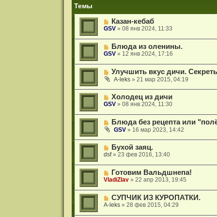
и
Темы
я
Казан-кебаб
GSV
»
08 янв 2024, 11:33
Блюда из оленины.
GSV
»
12 янв 2024, 17:16
Улучшить вкус дичи. Секрет
A-leks
»
21 мар 2015, 04:19
Холодец из дичи
GSV
»
08 янв 2024, 11:30
Блюда без рецепта или "пол
GSV
»
16 мар 2023, 14:42
Бухой заяц.
dsf
»
23 фев 2016, 13:40
Готовим Вальдшнепа!
VladiZlav
»
22 апр 2013, 19:45
СУПЧИК ИЗ КУРОПАТКИ.
A-leks
»
28 фев 2015, 04:29