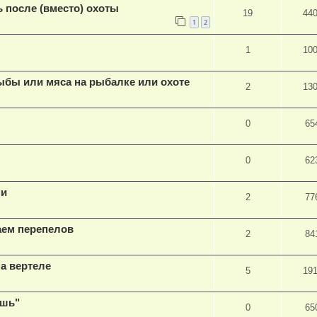
 после (вместо) охоты
19
44
1
2
1
10
ыбы или мяса на рыбалке или охоте
2
13
0
65
0
62
ми
2
77
аем перепелов
2
84
а вертеле
5
19
ешь"
0
65