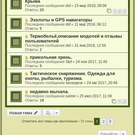
Крыма
Последнее сообщение
dsf
«
15 мар 2018, 08:06
Ответы:
20
1
2
3
Эхолоты и GPS навигаторы
Последнее сообщение
dsf
«
11 мар 2018, 06:12
Ответы:
5
Термобельё,описание моделей и отзывы
пользователей
Последнее сообщение
dsf
«
31 янв 2018, 12:50
Ответы:
2
прикольная хрень.
Последнее сообщение
Skif
«
24 ноя 2017, 11:45
Ответы:
5
Тактическое снаряжение. Одежда для
охоты, рыбалки, туризма.
Последнее сообщение
sevasgear
«
24 авг 2017, 20:46
недавно мычала.
Последнее сообщение
solmir
«
25 июл 2017, 11:39
Ответы:
18
1
2
Новая тема
Н
о
в
а
я
т
е
м
а
1
2
След.
Отметить все темы как прочтённые
• 33 темы
Перейти