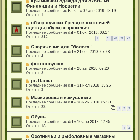
Крымчанам одежда для охоты из
Финляндии и Норвегии
Последнее сообщение
Baikal
«
07 апр 2019, 18:19
Ответы:
1
обзор лучших брендов охотничей
одежды,обуви,снаряжения
Последнее сообщение
dsf
«
01 окт 2018, 08:17
Ответы:
212
1
19
20
21
22
…
Снаряжение для "болота".
Последнее сообщение
dsf
«
21 сен 2018, 07:38
Ответы:
4
фотоловушки
Последнее сообщение
dsf
«
28 авг 2018, 09:20
Ответы:
2
рыПалка
Последнее сообщение
dsf
«
31 июл 2018, 13:26
Ответы:
3
Маскировка и камуфляжи
Последнее сообщение
dsf
«
30 июн 2018, 09:00
Ответы:
22
1
2
3
Обувь.
Последнее сообщение
dsf
«
10 апр 2018, 12:45
Ответы:
18
1
2
Охотничьи и рыболовные магазины