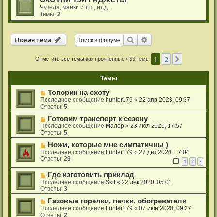
ОХОТНИЧЬИ ГАДЖЕТЫ
Чучела, манки и т.п., ит.д...
Темы:
2
Новая тема
Поиск
Расширенный поиск
Н
о
в
а
я
т
е
м
а
1
2
След.
Отметить все темы как прочтённые
• 33 темы
Темы
Топорик на охоту
Последнее сообщение
hunter179
«
22 апр 2023, 09:37
Ответы:
5
Готовим транспорт к сезону
Последнее сообщение
Малер
«
23 июл 2021, 17:57
Ответы:
5
Ножи, которые мне симпатичны )
Последнее сообщение
hunter179
«
27 дек 2020, 17:04
Ответы:
29
1
2
3
Где изготовить приклад
Последнее сообщение
Skif
«
22 дек 2020, 05:01
Ответы:
3
Газовые горелки, печки, обогреватели
Последнее сообщение
hunter179
«
07 июн 2020, 09:27
Ответы:
2