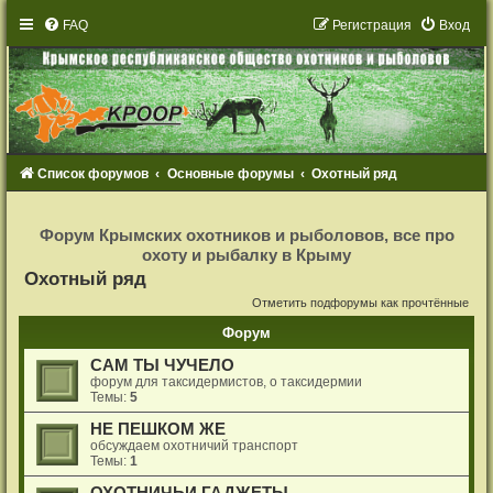
FAQ
Р
е
г
и
с
т
р
а
ц
и
я
Вход
Список форумов
Основные форумы
Охотный ряд
Р
е
Форум Крымских охотников и рыболовов, все про
г
охоту и рыбалку в Крыму
и
с
Охотный ряд
т
р
Отметить подфорумы как прочтённые
а
ц
Форум
и
я
САМ ТЫ ЧУЧЕЛО
форум для таксидермистов, о таксидермии
Темы:
5
НЕ ПЕШКОМ ЖЕ
обсуждаем охотничий транспорт
Темы:
1