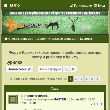
FAQ
Р
е
г
и
с
т
р
а
ц
и
я
Вход
Список форумов
Дополнительные форумы
Курилка
Р
е
Форум Крымских охотников и рыболовов, все про
г
охоту и рыбалку в Крыму
и
с
Курилка
т
р
Новая тема
Поиск
Расширенный поиск
Н
о
в
а
я
т
е
м
а
а
ц
и
1
2
3
4
5
я
След.
Отметить все темы как прочтённые
• 115 тем
Темы
просто писец..
Последнее сообщение
MASTER
«
10 май 2023, 19:30
Ответы:
10
1
2