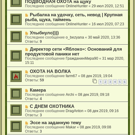
ПОДВОДНАЯ ОХОТА на щуку
Последнее сообщение
OnlineHunter
«
29 июл 2020, 12:51
Рыбалка на удочку, сеть, невод | Крупная
рыба, щука, таймень
Последнее сообщение
OnlineHunter
«
16 июл 2020, 07:23
Улыбнуло))))
Последнее сообщение
o_bezyana
«
30 май 2020, 13:36
Ответы:
9
Директор сети «Яблоко»: Оснований для
продуктовой паники нет
Последнее сообщение
ГражданинМира90
«
31 мар 2020,
15:11
ОХОТА НА ВОЛКА
Последнее сообщение
farm67
«
08 дек 2019, 19:04
Ответы:
59
1
2
3
4
5
6
Камера
Последнее сообщение
Archi
«
08 дек 2019, 09:18
Ответы:
4
С ДНЕМ ОХОТНИКА
Последнее сообщение
DragAnton
«
08 дек 2019, 09:16
Ответы:
3
Эссе на заданную тему
Последнее сообщение
Makar
«
08 дек 2019, 09:08
Ответы:
3