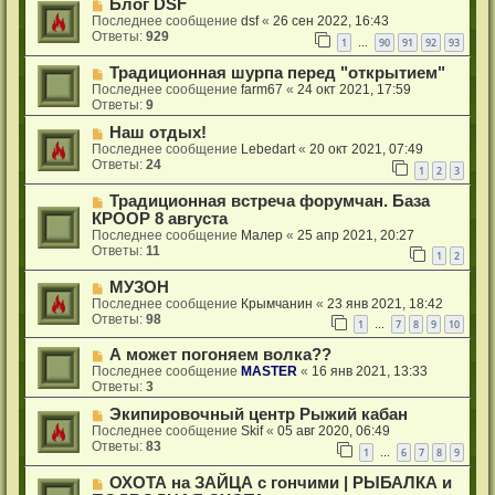
Блог DSF
Последнее сообщение
dsf
«
26 сен 2022, 16:43
Ответы:
929
1
90
91
92
93
…
Традиционная шурпа перед "открытием"
Последнее сообщение
farm67
«
24 окт 2021, 17:59
Ответы:
9
Наш отдых!
Последнее сообщение
Lebedart
«
20 окт 2021, 07:49
Ответы:
24
1
2
3
Традиционная встреча форумчан. База
КРООР 8 августа
Последнее сообщение
Малер
«
25 апр 2021, 20:27
Ответы:
11
1
2
МУЗОН
Последнее сообщение
Крымчанин
«
23 янв 2021, 18:42
Ответы:
98
1
7
8
9
10
…
А может погоняем волка??
Последнее сообщение
MASTER
«
16 янв 2021, 13:33
Ответы:
3
Экипировочный центр Рыжий кабан
Последнее сообщение
Skif
«
05 авг 2020, 06:49
Ответы:
83
1
6
7
8
9
…
ОХОТА на ЗАЙЦА с гончими | РЫБАЛКА и