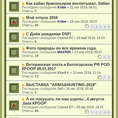
Как кабан браконьеров воспитывал. Кабан
Последнее сообщение
Krilov
«
22 окт 2019, 09:51
Ответы:
5
Мой отпуск 2016
Последнее сообщение
Krilov
«
19 сен 2019, 18:07
Ответы:
48
1
2
3
4
5
С Днём рождения DSF!
Последнее сообщение
Сергей КП
«
28 май 2019, 19:15
Ответы:
6
Фото природы во все времена года.
Последнее сообщение
MASTER
«
23 апр 2019, 09:07
Ответы:
19
1
2
Ветеранская охота в Белогорском РФ РОО
КРООР 28.01.2017
Последнее сообщение
Юрий К.
«
13 ноя 2018, 11:14
Ответы:
13
1
2
ВЫСТАВКА "ARMS&HUNTING-2018"
Последнее сообщение
Skif
«
26 окт 2018, 05:48
Ответы:
5
А не покушать ли нам шурпы...4 августа
,база КРООР
Последнее сообщение
Сергей КП
«
05 авг 2018, 19:25
Ответы:
46
1
2
3
4
5