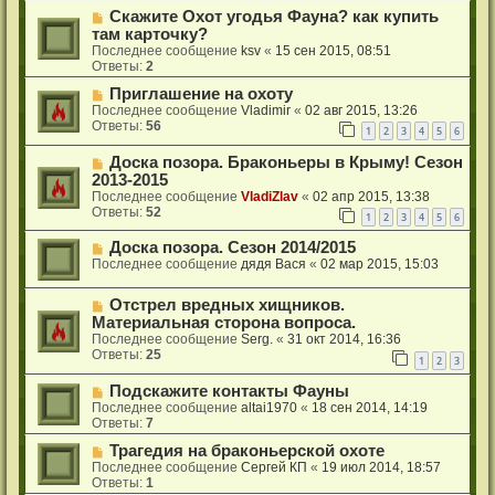
Скажите Охот угодья Фауна? как купить
там карточку?
Последнее сообщение
ksv
«
15 сен 2015, 08:51
Ответы:
2
Приглашение на охоту
Последнее сообщение
Vladimir
«
02 авг 2015, 13:26
Ответы:
56
1
2
3
4
5
6
Доска позора. Браконьеры в Крыму! Сезон
2013-2015
Последнее сообщение
VladiZlav
«
02 апр 2015, 13:38
Ответы:
52
1
2
3
4
5
6
Доска позора. Сезон 2014/2015
Последнее сообщение
дядя Вася
«
02 мар 2015, 15:03
Отстрел вредных хищников.
Материальная сторона вопроса.
Последнее сообщение
Serg.
«
31 окт 2014, 16:36
Ответы:
25
1
2
3
Подскажите контакты Фауны
Последнее сообщение
altai1970
«
18 сен 2014, 14:19
Ответы:
7
Трагедия на браконьерской охоте
Последнее сообщение
Сергей КП
«
19 июл 2014, 18:57
Ответы:
1