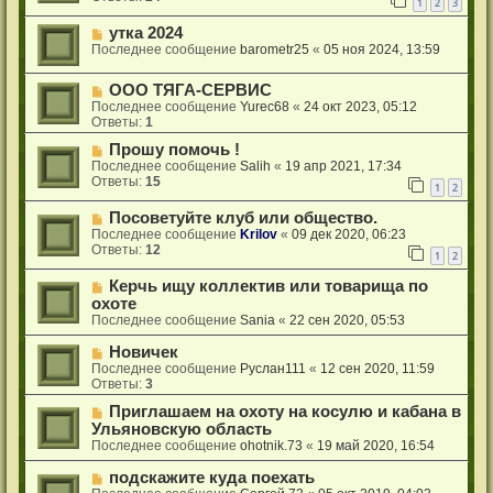
1
2
3
утка 2024
Последнее сообщение
barometr25
«
05 ноя 2024, 13:59
ООО ТЯГА-СЕРВИС
Последнее сообщение
Yurec68
«
24 окт 2023, 05:12
Ответы:
1
Прошу помочь !
Последнее сообщение
Salih
«
19 апр 2021, 17:34
Ответы:
15
1
2
Посоветуйте клуб или общество.
Последнее сообщение
Krilov
«
09 дек 2020, 06:23
Ответы:
12
1
2
Керчь ищу коллектив или товарища по
охоте
Последнее сообщение
Sania
«
22 сен 2020, 05:53
Новичек
Последнее сообщение
Руслан111
«
12 сен 2020, 11:59
Ответы:
3
Приглашаем на охоту на косулю и кабана в
Ульяновскую область
Последнее сообщение
ohotnik.73
«
19 май 2020, 16:54
подскажите куда поехать