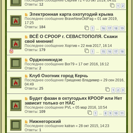
Последнее сообщение
Сергей 72
«
05 окт 2019, 04:02
Ответы:
12
1
2
Электронная карта охотугодий крыма
Последнее сообщение
BraveNewOldFag
«
01 авг 2019,
17:25
Ответы:
184
1
16
17
18
19
…
ВСЁ О СРООР г. СЕВАСТОПОЛЯ. Скажи
своё мнение!
Последнее сообщение
Хортив
«
22 янв 2017, 16:14
Ответы:
179
1
15
16
17
18
…
Орджоникидзе
Последнее сообщение
Bor79
«
17 окт 2016, 16:12
Ответы:
2
Клуб Охотник город Керчь
Последнее сообщение
Грищенко Владимир
«
29 сен 2016,
04:49
Ответы:
25
1
2
3
Будет фазан в охтугодьях КРООР или Нет
зависит только от НАС
Последнее сообщение
PVL
«
05 мар 2016, 10:54
Ответы:
109
1
8
9
10
11
…
Нижнегорский
Последнее сообщение
katran
«
28 окт 2015, 14:23
Ответы:
1