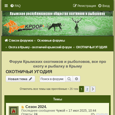
FAQ
Р
е
г
и
с
т
р
а
ц
и
я
Вход
Список форумов
Основные форумы
Охота в Крыму - охотничий крымский форум
ОХОТНИЧЬИ УГОДИЯ
Р
е
Форум Крымских охотников и рыболовов, все про
г
охоту и рыбалку в Крыму
и
с
ОХОТНИЧЬИ УГОДИЯ
т
р
Новая тема
Поиск
Расширенный поиск
Н
о
в
а
я
т
е
м
а
а
ц
и
1
2
я
След.
Отметить все темы как прочтённые
• 26 тем
Темы
Сезон 2024.
Последнее сообщение
Чужой
«
17 июл 2025, 10:44
Ответы:
24