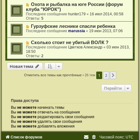
Охота и рыбалка на юге России (форум
клуба "ЮРОК")
Последнее сообщение
hunter179
«
16 июл 2014, 00:58
Ответы:
5
Гурзуфские лесники спасли ребенка
Последнее сообщение
marussia
«
19 июн 2013, 07:06
Сколько стоит не убитый ВОЛК ?
Последнее сообщение
Цветков Александр
«
03 июн 2013,
18:50
Ответы:
2
Новая тема
Н
о
в
а
я
т
е
м
а
1
2
След.
Отметить все темы как прочтённые
• 26 тем
Перейти
Права доступа
Вы
не можете
начинать темы
Вы
не можете
отвечать на сообщения
Вы
не можете
редактировать свои сообщения
Вы
не можете
удалять свои сообщения
Вы
не можете
добавлять вложения
Список форумов
Часовой пояс:
UTC