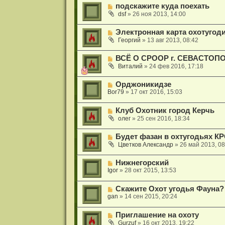
подскажите куда поехать
dsf
»
26 ноя 2013, 14:00
Электронная карта охотугод
Георгий
»
13 авг 2013, 08:42
ВСЁ О СРООР г. СЕВАСТОПОЛ
Виталий
»
24 фев 2016, 17:18
Орджоникидзе
Bor79
»
17 окт 2016, 15:03
Клуб Охотник город Керчь
олег
»
25 сен 2016, 18:34
Будет фазан в охтугодьях К
Цветков Александр
»
26 май 2013, 08
Нижнегорский
Igor
»
28 окт 2015, 13:53
Скажите Охот угодья Фауна? 
gan
»
14 сен 2015, 20:24
Приглашение на охоту
Gurzuf
»
16 окт 2013, 19:22