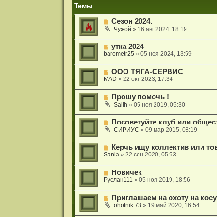
и
Темы
я
Сезон 2024.
Чужой
»
16 авг 2024, 18:19
утка 2024
barometr25
»
05 ноя 2024, 13:59
ООО ТЯГА-СЕРВИС
MAD
»
22 окт 2023, 17:34
Прошу помочь !
Salih
»
05 ноя 2019, 05:30
Посоветуйте клуб или общес
СИРИУС
»
09 мар 2015, 08:19
Керчь ищу коллектив или то
Sania
»
22 сен 2020, 05:53
Новичек
Руслан111
»
05 ноя 2019, 18:56
Приглашаем на охоту на кос
ohotnik.73
»
19 май 2020, 16:54