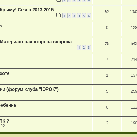
Крыму! Сезон 2013-2015
52
104
1
2
3
4
5
6
5
0
12
Материальная сторона вопроса.
25
54
1
2
3
7
21
хоте
1
13
сии (форум клуба "ЮРОК")
5
25
ребенка
0
12
ЛК ?
2
19
:02