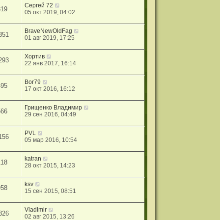
Сергей 72
319
05 окт 2019, 04:02
BraveNewOldFag
351
01 авг 2019, 17:25
Хортив
293
22 янв 2017, 16:14
Bor79
495
17 окт 2016, 16:12
Грищенко Владимир
566
29 сен 2016, 04:49
PVL
156
05 мар 2016, 10:54
katran
118
28 окт 2015, 14:23
ksv
958
15 сен 2015, 08:51
Vladimir
326
02 авг 2015, 13:26