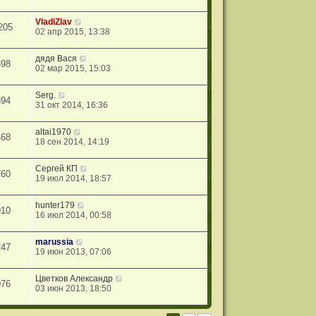
VladiZlav
205
02 апр 2015, 13:38
дядя Вася
898
02 мар 2015, 15:03
Serg.
394
31 окт 2014, 16:36
altai1970
468
18 сен 2014, 14:19
Сергей КП
760
19 июл 2014, 18:57
hunter179
910
16 июл 2014, 00:58
marussia
247
19 июн 2013, 07:06
Цветков Александр
076
03 июн 2013, 18:50