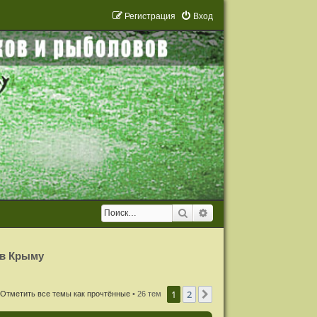
Р
е
г
и
с
т
р
а
ц
и
я
Вход
Поиск
Расширенный поиск
 в Крыму
1
2
След.
Отметить все темы как прочтённые
• 26 тем