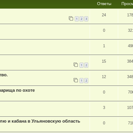
Ответы
Прос
24
17
1
2
3
0
32
1
49
15
38
1
2
тво.
12
34
1
2
варища по охоте
0
70
3
10
улю и кабана в Ульяновскую область
0
71