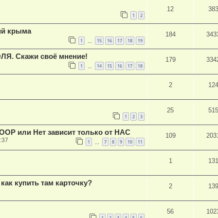
12
38
1
2
ий крыма
184
343
1
15
16
17
18
19
…
Я. Скажи своё мнение!
179
334
1
14
15
16
17
18
…
2
12
25
51
1
2
3
РООР или Нет зависит только от НАС
109
203
:37
1
7
8
9
10
11
…
1
13
как купить там карточку?
2
13
56
102
1
2
3
4
5
6