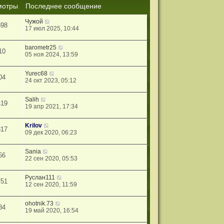
мотры
Последнее сообщение
Чужой
898
17 июл 2025, 10:44
barometr25
10
05 ноя 2024, 13:59
Yurec68
04
24 окт 2023, 05:12
Salih
419
19 апр 2021, 17:34
Krilov
817
09 дек 2020, 06:23
Sania
66
22 сен 2020, 05:53
Руслан111
751
12 сен 2020, 11:59
ohotnik.73
84
19 май 2020, 16:54